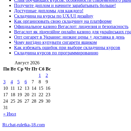
Слив обучающих курсов: особенности современного рын
Получите диплом и начните зарабатывать больше!
Доступные дипломы для каждого!
Складчина на курсы по UX/UI дизайну
Как организовать свою складчину на платформе
Официальное казино Вегаслот: лицензия и безопасность
Вегаслот як ліцензійне онлайн казино для українських гр
Опт сигарет в Украине: низкие цены + доставка в день
Чому вигідно купувати сигарети ящиком
Как избежать ошибок при выборе складчины курсов
Складчина курсов по программированию
Август 2026
Пн
Вт
Ср
Чт
Пт
Сб
Вс
1
2
3
4
5
6
7
8
9
10
11
12
13
14
15
16
17
18
19
20
21
22
23
24
25
26
27
28
29
30
31
« Июл
Rt.chat-ruletka-18.com