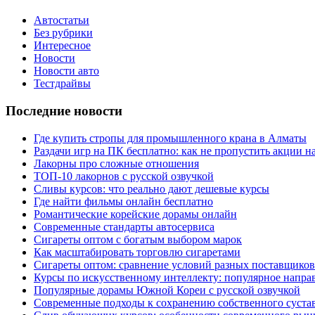
Автостатьи
Без рубрики
Интересное
Новости
Новости авто
Тестдрайвы
Последние новости
Где купить стропы для промышленного крана в Алматы
Раздачи игр на ПК бесплатно: как не пропустить акции н
Лакорны про сложные отношения
ТОП-10 лакорнов с русской озвучкой
Сливы курсов: что реально дают дешевые курсы
Где найти фильмы онлайн бесплатно
Романтические корейские дорамы онлайн
Современные стандарты автосервиса
Сигареты оптом с богатым выбором марок
Как масштабировать торговлю сигаретами
Сигареты оптом: сравнение условий разных поставщиков
Курсы по искусственному интеллекту: популярное напра
Популярные дорамы Южной Кореи с русской озвучкой
Современные подходы к сохранению собственного суста