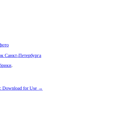
фото
ок Санкт-Петербурга
убрики
.
s: Download for Use
→