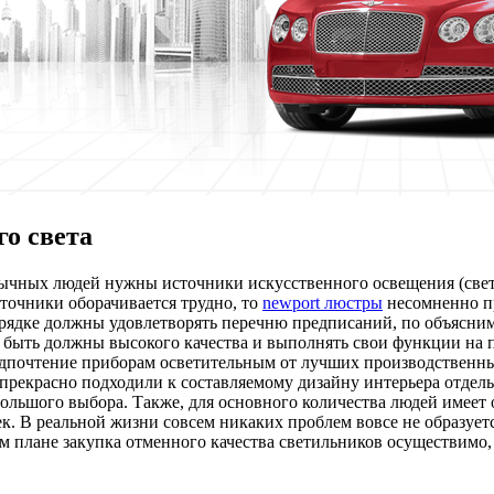
о света
чных людей нужны источники искусственного освещения (светил
сточники оборачивается трудно, то
newport люстры
несомненно п
орядке должны удовлетворять перечню предписаний, по объясни
и быть должны высокого качества и выполнять свои функции на
едпочтение приборам осветительным от лучших производственны
прекрасно подходили к составляемому дизайну интерьера отдел
большого выбора. Также, для основного количества людей имеет
к. В реальной жизни совсем никаких проблем вовсе не образуетс
 плане закупка отменного качества светильников осуществимо,