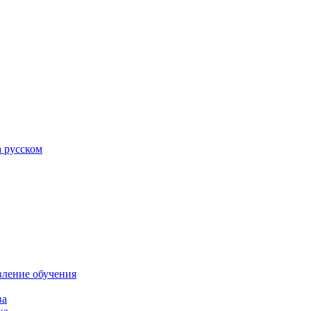
а русском
вление обучения
ва