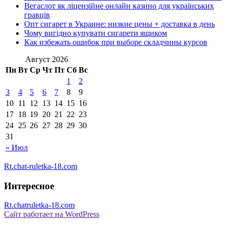
Вегаслот як ліцензійне онлайн казино для українських
гравців
Опт сигарет в Украине: низкие цены + доставка в день
Чому вигідно купувати сигарети ящиком
Как избежать ошибок при выборе складчины курсов
Август 2026
Пн
Вт
Ср
Чт
Пт
Сб
Вс
1
2
3
4
5
6
7
8
9
10
11
12
13
14
15
16
17
18
19
20
21
22
23
24
25
26
27
28
29
30
31
« Июл
Rt.chat-ruletka-18.com
Интересное
Rt.chatruletka-18.com
Сайт работает на WordPress