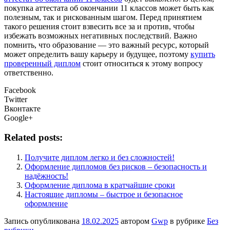
покупка аттестата об окончании 11 классов может быть как
полезным, так и рискованным шагом. Перед принятием
такого решения стоит взвесить все за и против, чтобы
избежать возможных негативных последствий. Важно
помнить, что образование — это важный ресурс, который
может определить вашу карьеру и будущее, поэтому
купить
проверенный диплом
стоит относиться к этому вопросу
ответственно.
Facebook
Twitter
Вконтакте
Google+
Related posts:
Получите диплом легко и без сложностей!
Оформление дипломов без рисков – безопасность и
надёжность!
Оформление диплома в кратчайшие сроки
Настоящие дипломы – быстрое и безопасное
оформление
Запись опубликована
18.02.2025
автором
Gwp
в рубрике
Без