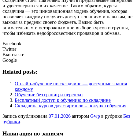
складчине стоит тщательно изучить предлагаемые материалы
и удостовериться в их качестве. Таким образом, курсы
складчина — это инновационная модель обучения, которая
позволяет каждому получить доступ к знаниям и навыкам, не
выходя за пределы своего бюджета. Важно быть
внимательным и осторожным при выборе курсов и группы,
чтобы избежать недобросовестных продавцов и обмана.
Facebook
Twitter
Вконтакте
Google+
Related posts:
Онлайн-обучение по складчине — доступные знания
каждому
Обучение без границ и переплат
Бесплатный доступ к обучению по складчине
Складчина курсов для стартапов – покупка обучения
Запись опубликована
07.01.2026
автором
Gwp
в рубрике
Без
рубрики
.
Навигация по записям