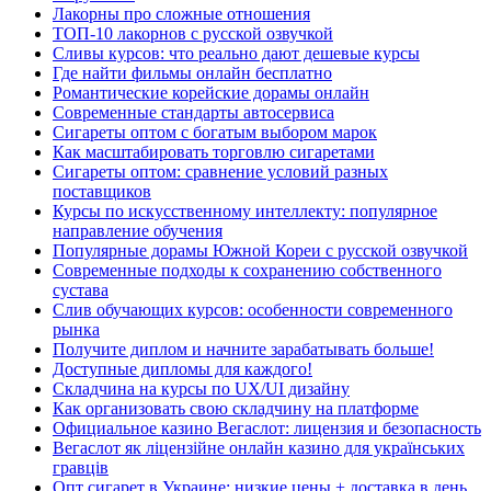
Лакорны про сложные отношения
ТОП-10 лакорнов с русской озвучкой
Сливы курсов: что реально дают дешевые курсы
Где найти фильмы онлайн бесплатно
Романтические корейские дорамы онлайн
Современные стандарты автосервиса
Сигареты оптом с богатым выбором марок
Как масштабировать торговлю сигаретами
Сигареты оптом: сравнение условий разных
поставщиков
Курсы по искусственному интеллекту: популярное
направление обучения
Популярные дорамы Южной Кореи с русской озвучкой
Современные подходы к сохранению собственного
сустава
Слив обучающих курсов: особенности современного
рынка
Получите диплом и начните зарабатывать больше!
Доступные дипломы для каждого!
Складчина на курсы по UX/UI дизайну
Как организовать свою складчину на платформе
Официальное казино Вегаслот: лицензия и безопасность
Вегаслот як ліцензійне онлайн казино для українських
гравців
Опт сигарет в Украине: низкие цены + доставка в день