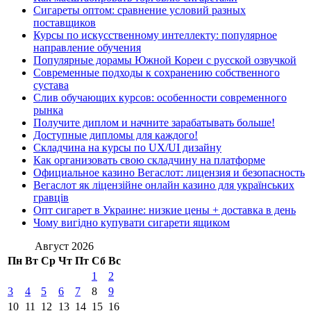
Сигареты оптом: сравнение условий разных
поставщиков
Курсы по искусственному интеллекту: популярное
направление обучения
Популярные дорамы Южной Кореи с русской озвучкой
Современные подходы к сохранению собственного
сустава
Слив обучающих курсов: особенности современного
рынка
Получите диплом и начните зарабатывать больше!
Доступные дипломы для каждого!
Складчина на курсы по UX/UI дизайну
Как организовать свою складчину на платформе
Официальное казино Вегаслот: лицензия и безопасность
Вегаслот як ліцензійне онлайн казино для українських
гравців
Опт сигарет в Украине: низкие цены + доставка в день
Чому вигідно купувати сигарети ящиком
Август 2026
Пн
Вт
Ср
Чт
Пт
Сб
Вс
1
2
3
4
5
6
7
8
9
10
11
12
13
14
15
16