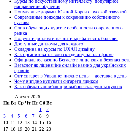
Курсы по искусственному интеллекту: популярное
направление обучения
Популярные дорамы Южной Кореи с русской озвучкой
Современные подходы к сохранению собственного
сустава
Слив обучающих курсов: особенности современного
рынка
Получите диплом и начните зарабатывать больше!
Доступные дипломы для каждого!
Складчина на курсы по UX/UI дизайну
Как организовать свою складчину на платформе
Официальное казино Вегаслот: лицензия и безопасность
Вегаслот як ліцензійне онлайн казино для українських
гравців
Опт сигарет в Украине: низкие цены + доставка в день
Чому вигідно купувати сигарети ящиком
Как избежать ошибок при выборе складчины курсов
Август 2026
Пн
Вт
Ср
Чт
Пт
Сб
Вс
1
2
3
4
5
6
7
8
9
10
11
12
13
14
15
16
17
18
19
20
21
22
23