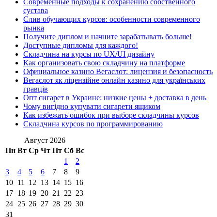
Современные подходы к сохранению собственного
сустава
Слив обучающих курсов: особенности современного
рынка
Получите диплом и начните зарабатывать больше!
Доступные дипломы для каждого!
Складчина на курсы по UX/UI дизайну
Как организовать свою складчину на платформе
Официальное казино Вегаслот: лицензия и безопасность
Вегаслот як ліцензійне онлайн казино для українських
гравців
Опт сигарет в Украине: низкие цены + доставка в день
Чому вигідно купувати сигарети ящиком
Как избежать ошибок при выборе складчины курсов
Складчина курсов по программированию
Август 2026
Пн
Вт
Ср
Чт
Пт
Сб
Вс
1
2
3
4
5
6
7
8
9
10
11
12
13
14
15
16
17
18
19
20
21
22
23
24
25
26
27
28
29
30
31