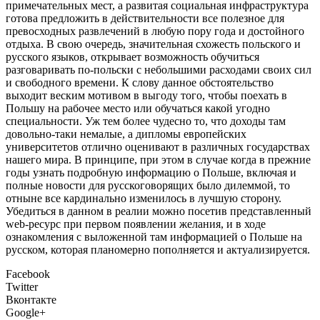
примечательных мест, а развитая социальная инфраструктура
готова предложить в действительности все полезное для
превосходных развлечений в любую пору года и достойного
отдыха. В свою очередь, значительная схожесть польского и
русского языков, открывает возможность обучиться
разговаривать по-польски с небольшими расходами своих сил
и свободного времени. К слову данное обстоятельство
выходит веским мотивом в выгоду того, чтобы поехать в
Польшу на рабочее место или обучаться какой угодно
специальности. Уж тем более чудесно то, что доходы там
довольно-таки немалые, а дипломы европейских
университетов отлично оценивают в различных государствах
нашего мира. В принципе, при этом в случае когда в прежние
годы узнать подробную информацию о Польше, включая и
полные новости для русскоговорящих было дилеммой, то
отныне все кардинально изменилось в лучшую сторону.
Убедиться в данном в реалии можно посетив представленный
web-ресурс при первом появлении желания, и в ходе
ознакомления с выложенной там информацией о Польше на
русском, которая планомерно пополняется и актуализируется.
Facebook
Twitter
Вконтакте
Google+