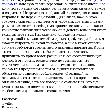
тонометр
явно сумеет заинтересовать значительное численное
количество наших сограждан различных социальных статусов
и возрастов. Непременно, выбранный тонометр явно должен
устраивать по перечню условий. Для начала, важно, чтоб
тонометр оказался практичным и удобным, другими словами
разыскивая модель необходимо принять во внимание в каких
конкретно фактических условиях он в действительности будет
эксплуатироваться. Параллельно, определяя между
электронной и механической моделью, требуется разбираться
сможет устроить ли экран тонометра, а еще в какой степени
точные требуются артериального давления параметры. Кроме
этого, крайне значимо, чтобы тонометр получилось
прикупить по приемлемой расценке и без соответствующих
хлопот. Вот почему, реалистично не усомниться, что
тематический online-магазин и современные выносливые
тонометры предлагаемые там от лучших изготовителей
обязательно выявятся необходимыми. С оглядкой на
огромный ассортимент и приемлемые цены в профильном
онлайн магазине, есть все поводы не сомневаться, что тут
купить тонометр получится в сопоставлении с собственными
требования и денежными возможностями.
Facebook
Twitter
Вконтакте