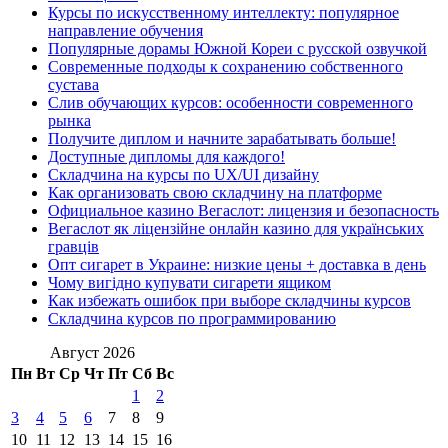
Курсы по искусственному интеллекту: популярное
направление обучения
Популярные дорамы Южной Кореи с русской озвучкой
Современные подходы к сохранению собственного
сустава
Слив обучающих курсов: особенности современного
рынка
Получите диплом и начните зарабатывать больше!
Доступные дипломы для каждого!
Складчина на курсы по UX/UI дизайну
Как организовать свою складчину на платформе
Официальное казино Вегаслот: лицензия и безопасность
Вегаслот як ліцензійне онлайн казино для українських
гравців
Опт сигарет в Украине: низкие цены + доставка в день
Чому вигідно купувати сигарети ящиком
Как избежать ошибок при выборе складчины курсов
Складчина курсов по программированию
Август 2026
Пн
Вт
Ср
Чт
Пт
Сб
Вс
1
2
3
4
5
6
7
8
9
10
11
12
13
14
15
16