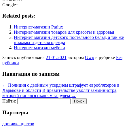
Google+
Related posts:
Интернет-магазин Parlux
Интернет-магазин товаров для красоты и здоровья
Интернет-магазин детского постельного белья, а так же
пижамы и детская одежда
Интернет магазин мебели
Запись опубликована
21.01.2021
автором
Gwp
в рубрике
Без
рубрики
.
Навигация по записям
←
Полиция с двойным усердием штрафует евробляхеров в
Харькове и области
В правительстве уволят замминистра,
который попался пьяным за рулем
→
Найти:
Партнеры
доставка цветов