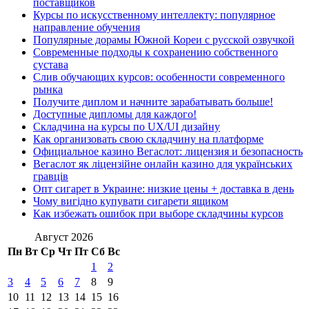
поставщиков
Курсы по искусственному интеллекту: популярное
направление обучения
Популярные дорамы Южной Кореи с русской озвучкой
Современные подходы к сохранению собственного
сустава
Слив обучающих курсов: особенности современного
рынка
Получите диплом и начните зарабатывать больше!
Доступные дипломы для каждого!
Складчина на курсы по UX/UI дизайну
Как организовать свою складчину на платформе
Официальное казино Вегаслот: лицензия и безопасность
Вегаслот як ліцензійне онлайн казино для українських
гравців
Опт сигарет в Украине: низкие цены + доставка в день
Чому вигідно купувати сигарети ящиком
Как избежать ошибок при выборе складчины курсов
Август 2026
Пн
Вт
Ср
Чт
Пт
Сб
Вс
1
2
3
4
5
6
7
8
9
10
11
12
13
14
15
16