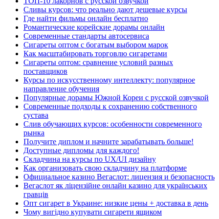
ТОП-10 лакорнов с русской озвучкой
Сливы курсов: что реально дают дешевые курсы
Где найти фильмы онлайн бесплатно
Романтические корейские дорамы онлайн
Современные стандарты автосервиса
Сигареты оптом с богатым выбором марок
Как масштабировать торговлю сигаретами
Сигареты оптом: сравнение условий разных
поставщиков
Курсы по искусственному интеллекту: популярное
направление обучения
Популярные дорамы Южной Кореи с русской озвучкой
Современные подходы к сохранению собственного
сустава
Слив обучающих курсов: особенности современного
рынка
Получите диплом и начните зарабатывать больше!
Доступные дипломы для каждого!
Складчина на курсы по UX/UI дизайну
Как организовать свою складчину на платформе
Официальное казино Вегаслот: лицензия и безопасность
Вегаслот як ліцензійне онлайн казино для українських
гравців
Опт сигарет в Украине: низкие цены + доставка в день
Чому вигідно купувати сигарети ящиком