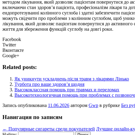
методом лікування, який дозволяє пацієнтам повернутися до акт
включаючи стан здоров’я пацієнта, професіоналізм лікаря та дотр
ендопротезуванні колінного суглоба і здатні забезпечити паціє
можуть свідчити про проблеми з колінним суглобом, щоб уникн
лікування, який дозволяє пацієнтам повернутися до активного 
життя для збереження функцій суглобу на довгі роки.
Facebook
Twitter
Вконтакте
Google+
Related posts:
Як уникнути ускладнень після травм з лікарями Лінько
Турбота про ваше здоров’я щодня
Высококлассная помощь при травмах и переломах
Высокотехнологичная помощь при проблемах с позвоночн
Запись опубликована
11.06.2026
автором
Gwp
в рубрике
Без ру
Навигация по записям
←
Популярные сигареты среди покупателей
Лучшие онлайн-ку
Найти: