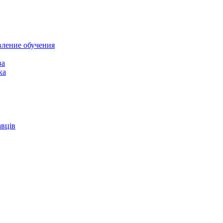
вление обучения
ва
ка
авців