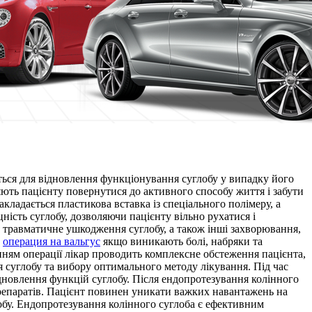
ться для відновлення функціонування суглобу у випадку його
ють пацієнту повернутися до активного способу життя і забути
акладається пластикова вставка із спеціального полімеру, а
ність суглобу, дозволяючи пацієнту вільно рухатися і
, травматичне ушкодження суглобу, а також інші захворювання,
,
операция на вальгус
якщо виникають болі, набряки та
нням операції лікар проводить комплексне обстеження пацієнта,
суглобу та вибору оптимального методу лікування. Під час
ідновлення функцій суглобу. Після ендопротезування колінного
репаратів. Пацієнт повинен уникати важких навантажень на
лобу. Ендопротезування колінного суглоба є ефективним