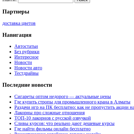
Партнеры
доставка цветов
Навигация
Автостатьи
Без рубрики
Интересное
Новости
Новости авто
Тестдрайвы
Последние новости
Сигареты оптом недорого — актуальные цены
Где купить стропы для промышленного крана в Алматы
Раздачи игр на ПК бесплатно: как не пропустить акции н
Лакорны про сложные отношения
ТОП-10 лакорнов с русской озвучкой
Сливы курсов: что реально дают дешевые курсы
Где найти фильмы онлайн бесплатно