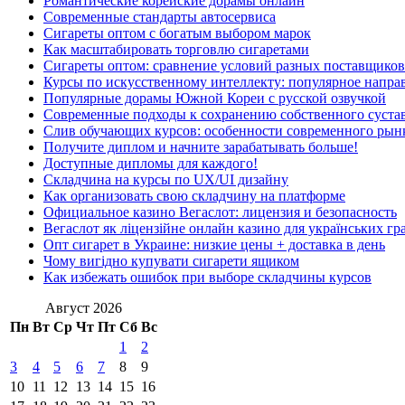
Романтические корейские дорамы онлайн
Современные стандарты автосервиса
Сигареты оптом с богатым выбором марок
Как масштабировать торговлю сигаретами
Сигареты оптом: сравнение условий разных поставщиков
Курсы по искусственному интеллекту: популярное напра
Популярные дорамы Южной Кореи с русской озвучкой
Современные подходы к сохранению собственного суста
Слив обучающих курсов: особенности современного рын
Получите диплом и начните зарабатывать больше!
Доступные дипломы для каждого!
Складчина на курсы по UX/UI дизайну
Как организовать свою складчину на платформе
Официальное казино Вегаслот: лицензия и безопасность
Вегаслот як ліцензійне онлайн казино для українських гр
Опт сигарет в Украине: низкие цены + доставка в день
Чому вигідно купувати сигарети ящиком
Как избежать ошибок при выборе складчины курсов
Август 2026
Пн
Вт
Ср
Чт
Пт
Сб
Вс
1
2
3
4
5
6
7
8
9
10
11
12
13
14
15
16