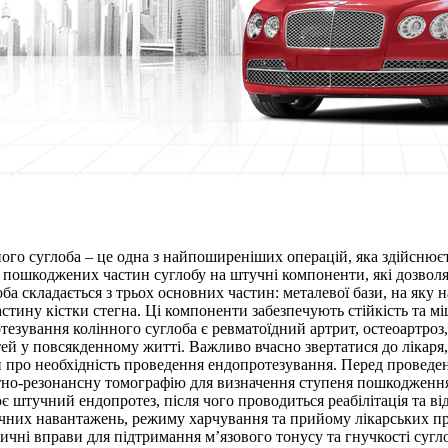
ого суглоба – це одна з найпоширеніших операцій, яка здійснює
 пошкоджених частин суглобу на штучні компоненти, які дозволя
ба складається з трьох основних частин: металевої бази, на яку н
ину кістки стегна. Ці компоненти забезпечують стійкість та міц
тезування колінного суглоба є ревматоїдний артрит, остеоартроз
ей у повсякденному житті. Важливо вчасно звертатися до лікаря
и про необхідність проведення ендопротезування. Перед проведе
но-резонансну томографію для визначення ступеня пошкодження 
є штучний ендопротез, після чого проводиться реабілітація та в
ичних навантажень, режиму харчування та прийому лікарських п
зичні вправи для підтримання м’язового тонусу та гнучкості суг