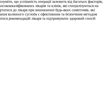
зуміти, що успішність операції залежить від багатьох факторів,
исококваліфікованих лікарів та клінік, які спеціалізуються на
ртатися до лікаря при виникненні будь-яких симптомів, які
ання колінного суглоба є ефективним та безпечним методом
атися рекомендацій лікаря та підтримувати здоровий спосіб