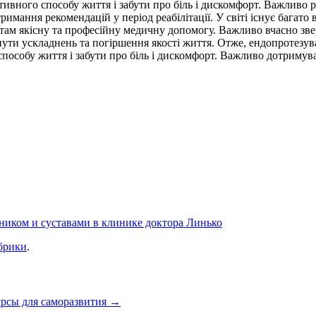
ивного способу життя і забути про біль і дискомфорт. Важливо ро
имання рекомендацій у період реабілітації. У світі існує багато в
нтам якісну та професійну медичну допомогу. Важливо вчасно зве
ути ускладнень та погіршення якості життя. Отже, ендопротезув
способу життя і забути про біль і дискомфорт. Важливо дотримув
иком и суставами в клинике доктора Линько
брики
.
рсы для саморазвития
→