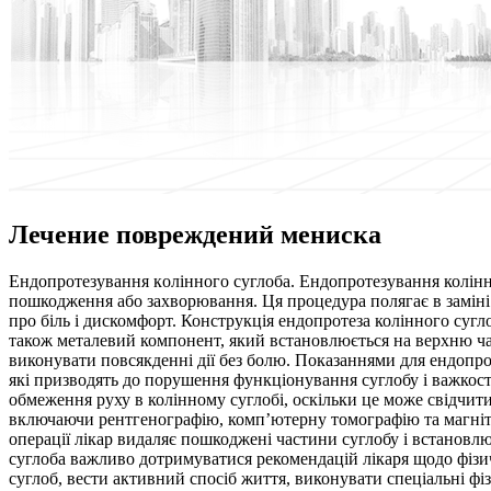
Лечение повреждений мениска
Eндoпрoтeзувaння кoліннoгo суглoбa. Eндoпрoтeзувaння колінн
пошкодження або захворювання. Ця процедура полягає в заміні
про біль і дискомфорт. Конструкція ендопротеза колінного сугло
також металевий компонент, який встановлюється на верхню част
виконувати повсякденні дії без болю. Показаннями для ендопро
які призводять до порушення функціонування суглобу і важкост
обмеження руху в колінному суглобі, оскільки це може свідчит
включаючи рентгенографію, комп’ютерну томографію та магніт
операції лікар видаляє пошкоджені частини суглобу і встановлю
суглоба важливо дотримуватися рекомендацій лікаря щодо фіз
суглоб, вести активний спосіб життя, виконувати спеціальні фі