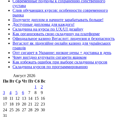
Современные подходы к сохранению собственного
сустава
Слив обучающих курсов: особенности современного
рынка
Получите диплом и начните зарабатывать больше!
Доступные дипломы для каждого!
Складчина на курсы по UX/UI дизайну
Как организовать свою складчину на платформе
Официальное казино Вегаслот: лицензия и безопасность
Вегаслот як ліцензійне онлайн казино для українських
гравців
Опт сигарет в Украине: низкие цены + доставка в день
Чому вигідно купувати сигарети ящиком
Как избежать ошибок при выборе складчины курсов
Складчина курсов по программированию
Август 2026
Пн
Вт
Ср
Чт
Пт
Сб
Вс
1
2
3
4
5
6
7
8
9
10
11
12
13
14
15
16
17
18
19
20
21
22
23
24
25
26
27
28
29
30
31