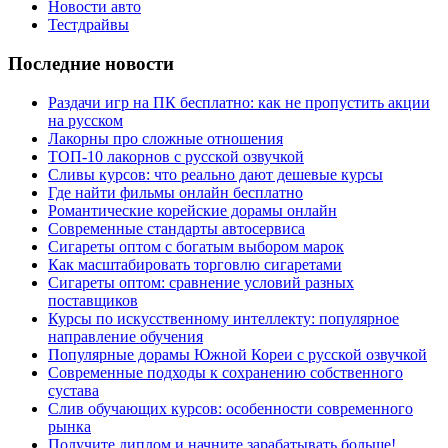
Новости авто
Тестдрайвы
Последние новости
Раздачи игр на ПК бесплатно: как не пропустить акции
на русском
Лакорны про сложные отношения
ТОП-10 лакорнов с русской озвучкой
Сливы курсов: что реально дают дешевые курсы
Где найти фильмы онлайн бесплатно
Романтические корейские дорамы онлайн
Современные стандарты автосервиса
Сигареты оптом с богатым выбором марок
Как масштабировать торговлю сигаретами
Сигареты оптом: сравнение условий разных
поставщиков
Курсы по искусственному интеллекту: популярное
направление обучения
Популярные дорамы Южной Кореи с русской озвучкой
Современные подходы к сохранению собственного
сустава
Слив обучающих курсов: особенности современного
рынка
Получите диплом и начните зарабатывать больше!