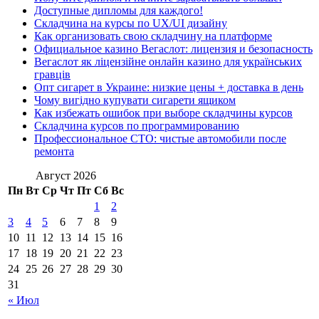
Доступные дипломы для каждого!
Складчина на курсы по UX/UI дизайну
Как организовать свою складчину на платформе
Официальное казино Вегаслот: лицензия и безопасность
Вегаслот як ліцензійне онлайн казино для українських
гравців
Опт сигарет в Украине: низкие цены + доставка в день
Чому вигідно купувати сигарети ящиком
Как избежать ошибок при выборе складчины курсов
Складчина курсов по программированию
Профессиональное СТО: чистые автомобили после
ремонта
Август 2026
Пн
Вт
Ср
Чт
Пт
Сб
Вс
1
2
3
4
5
6
7
8
9
10
11
12
13
14
15
16
17
18
19
20
21
22
23
24
25
26
27
28
29
30
31
« Июл