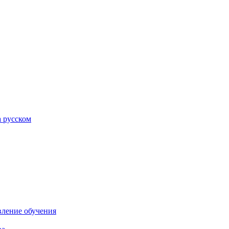
а русском
вление обучения