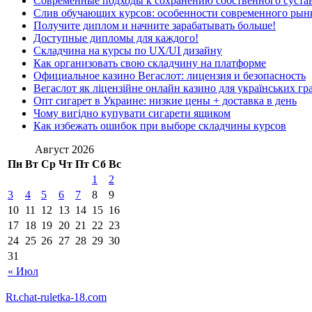
Современные подходы к сохранению собственного суста
Слив обучающих курсов: особенности современного рын
Получите диплом и начните зарабатывать больше!
Доступные дипломы для каждого!
Складчина на курсы по UX/UI дизайну
Как организовать свою складчину на платформе
Официальное казино Вегаслот: лицензия и безопасность
Вегаслот як ліцензійне онлайн казино для українських гр
Опт сигарет в Украине: низкие цены + доставка в день
Чому вигідно купувати сигарети ящиком
Как избежать ошибок при выборе складчины курсов
Август 2026
Пн
Вт
Ср
Чт
Пт
Сб
Вс
1
2
3
4
5
6
7
8
9
10
11
12
13
14
15
16
17
18
19
20
21
22
23
24
25
26
27
28
29
30
31
« Июл
Rt.chat-ruletka-18.com