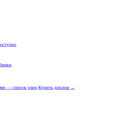
доступно
убрики
.
ями — список улиц
Купить диплом
→