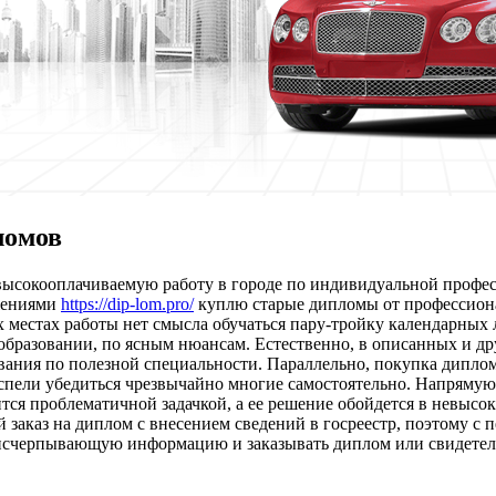
ломов
ь высокооплачиваемую работу в городе по индивидуальной професс
ожениями
https://dip-lom.pro/
куплю старые дипломы от профессионал
 местах работы нет смысла обучаться пару-тройку календарных л
фобразовании, по ясным нюансам. Естественно, в описанных и д
вания по полезной специальности. Параллельно, покупка диплом
успели убедиться чрезвычайно многие самостоятельно. Напряму
тся проблематичной задачкой, а ее решение обойдется в невысок
 заказ на диплом с внесением сведений в госреестр, поэтому с 
 исчерпывающую информацию и заказывать диплом или свидетель