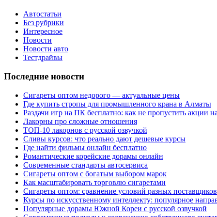
Автостатьи
Без рубрики
Интересное
Новости
Новости авто
Тестдрайвы
Последние новости
Сигареты оптом недорого — актуальные цены
Где купить стропы для промышленного крана в Алматы
Раздачи игр на ПК бесплатно: как не пропустить акции н
Лакорны про сложные отношения
ТОП-10 лакорнов с русской озвучкой
Сливы курсов: что реально дают дешевые курсы
Где найти фильмы онлайн бесплатно
Романтические корейские дорамы онлайн
Современные стандарты автосервиса
Сигареты оптом с богатым выбором марок
Как масштабировать торговлю сигаретами
Сигареты оптом: сравнение условий разных поставщиков
Курсы по искусственному интеллекту: популярное напра
Популярные дорамы Южной Кореи с русской озвучкой