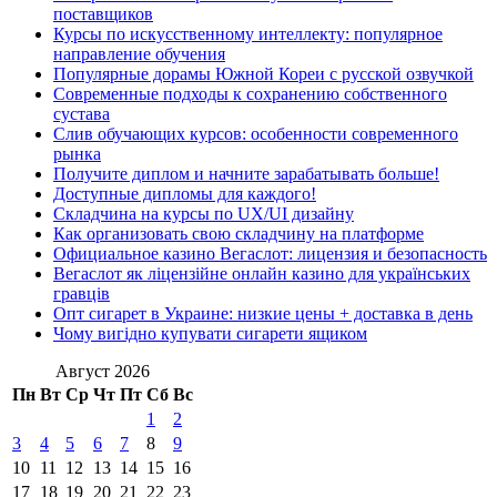
поставщиков
Курсы по искусственному интеллекту: популярное
направление обучения
Популярные дорамы Южной Кореи с русской озвучкой
Современные подходы к сохранению собственного
сустава
Слив обучающих курсов: особенности современного
рынка
Получите диплом и начните зарабатывать больше!
Доступные дипломы для каждого!
Складчина на курсы по UX/UI дизайну
Как организовать свою складчину на платформе
Официальное казино Вегаслот: лицензия и безопасность
Вегаслот як ліцензійне онлайн казино для українських
гравців
Опт сигарет в Украине: низкие цены + доставка в день
Чому вигідно купувати сигарети ящиком
Август 2026
Пн
Вт
Ср
Чт
Пт
Сб
Вс
1
2
3
4
5
6
7
8
9
10
11
12
13
14
15
16
17
18
19
20
21
22
23