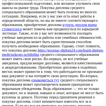
профессиональной подготовке, или желание улучшить свои
шансы на рынке труда. Покупка диплома среднего
специального образования может быть полезна во многих
ситуациях. Например, если у вас уже есть опыт работы в
определенной области, но вы не имеете соответствующего
образования, приобретение диплома
купить диплом врача
стоматолога
может помочь вам продвинуться по карьерной
лестнице. Также, если у вас нет возможности посещать
учебные заведения из-за работы или семейных обязанностей,
покупка диплома может быть единственным способом
получить необходимое образование. Однако, стоит помнить,
что покупка диплома
https://gosznac-diplom24.com/kupit-diplom-
medicinskogo-uchilishha
среднего специального образования
может иметь свои риски. Во-первых, не все учебные
заведения, предлагающие дипломы, являются качественными
и аккредитованными. Приобретение диплома в подобных
местах может привести к тому, что работодатели не признают
ваш документ и вы потеряете свою репутацию. Во-вторых,
покупка диплома
ознакомиться тут
среднего специального
образования может противоречить вашим принципам и
моральным убеждениям. Ведь образование — это не только
документ, но и знания, навыки и опыт, которые не могут быть
куплены за деньги. Поэтому перед принятием решения о
покупке диплома, стоит внимательно взвесить все за и
против. Если вы все же решились на покупку диплома