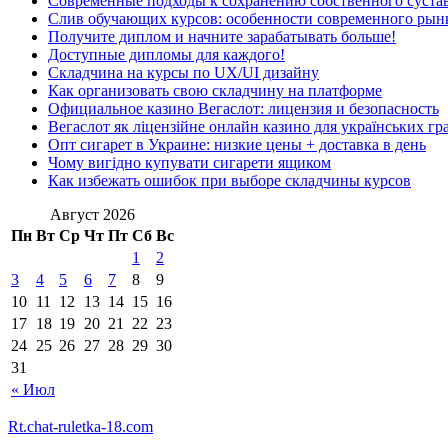
Современные подходы к сохранению собственного суста
Слив обучающих курсов: особенности современного рын
Получите диплом и начните зарабатывать больше!
Доступные дипломы для каждого!
Складчина на курсы по UX/UI дизайну
Как организовать свою складчину на платформе
Официальное казино Вегаслот: лицензия и безопасность
Вегаслот як ліцензійне онлайн казино для українських гр
Опт сигарет в Украине: низкие цены + доставка в день
Чому вигідно купувати сигарети ящиком
Как избежать ошибок при выборе складчины курсов
Август 2026
Пн
Вт
Ср
Чт
Пт
Сб
Вс
1
2
3
4
5
6
7
8
9
10
11
12
13
14
15
16
17
18
19
20
21
22
23
24
25
26
27
28
29
30
31
« Июл
Rt.chat-ruletka-18.com