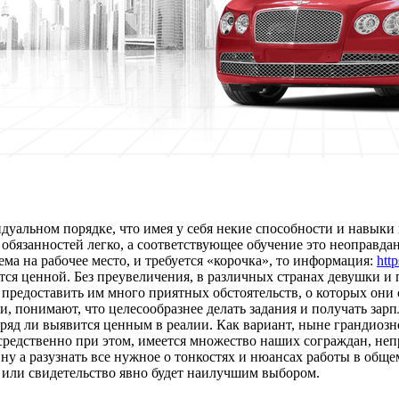
дуальном порядке, что имея у себя некие способности и навыки 
 обязанностей легко, а соответствующее обучение это неоправда
ма на рабочее место, и требуется «корочка», то информация:
htt
 ценной. Без преувеличения, в различных странах девушки и п
т предоставить им много приятных обстоятельств, о которых они
, понимают, что целесообразнее делать задания и получать зарпл
ряд ли выявится ценным в реалии. Как вариант, ныне грандиоз
средственно при этом, имеется множество наших сограждан, не
 ну а разузнать все нужное о тонкостях и нюансах работы в общ
м или свидетельство явно будет наилучшим выбором.