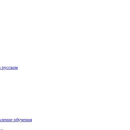
а русском
вление обучения