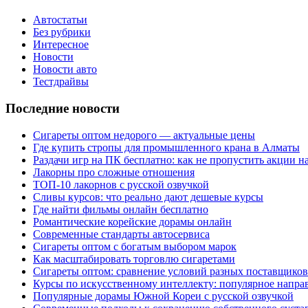
Автостатьи
Без рубрики
Интересное
Новости
Новости авто
Тестдрайвы
Последние новости
Сигареты оптом недорого — актуальные цены
Где купить стропы для промышленного крана в Алматы
Раздачи игр на ПК бесплатно: как не пропустить акции н
Лакорны про сложные отношения
ТОП-10 лакорнов с русской озвучкой
Сливы курсов: что реально дают дешевые курсы
Где найти фильмы онлайн бесплатно
Романтические корейские дорамы онлайн
Современные стандарты автосервиса
Сигареты оптом с богатым выбором марок
Как масштабировать торговлю сигаретами
Сигареты оптом: сравнение условий разных поставщиков
Курсы по искусственному интеллекту: популярное напра
Популярные дорамы Южной Кореи с русской озвучкой