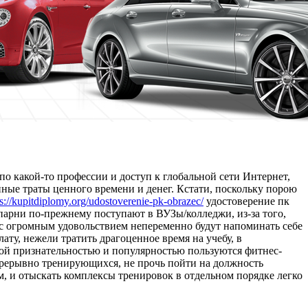
по какой-то профессии и доступ к глобальной сети Интернет,
нные траты ценного времени и денег. Кстати, поскольку порою
ps://kupitdiplomy.org/udostoverenie-pk-obrazec/
удостоверение пк
арни по-прежнему поступают в ВУЗы/колледжи, из-за того,
 с огромным удовольствием непеременно будут напоминать себе
ату, нежели тратить драгоценное время на учебу, в
ной признательностью и популярностью пользуются фитнес-
прерывно тренирующихся, не прочь пойти на должность
ем, и отыскать комплексы тренировок в отдельном порядке легко