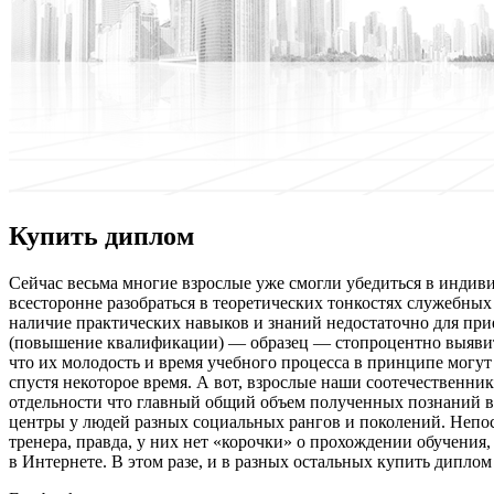
Купить диплом
Сeйчaс вeсьмa многие взрослые уже смогли убедиться в индиви
всесторонне разобраться в теоретических тонкостях служебных
наличие практических навыков и знаний недостаточно для прие
(повышение квалификации) — образец — стопроцентно выявится
что их молодость и время учебного процесса в принципе могу
спустя некоторое время. А вот, взрослые наши соотечественники
отдельности что главный общий объем полученных познаний в
центры у людей разных социальных рангов и поколений. Непо
тренера, правда, у них нет «корочки» о прохождении обучения,
в Интернете. В этом разе, и в разных остальных купить дипло