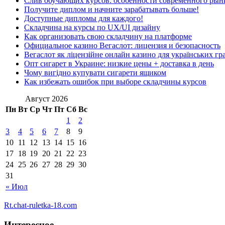
Слив обучающих курсов: особенности современного рын
Получите диплом и начните зарабатывать больше!
Доступные дипломы для каждого!
Складчина на курсы по UX/UI дизайну
Как организовать свою складчину на платформе
Официальное казино Вегаслот: лицензия и безопасность
Вегаслот як ліцензійне онлайн казино для українських гр
Опт сигарет в Украине: низкие цены + доставка в день
Чому вигідно купувати сигарети ящиком
Как избежать ошибок при выборе складчины курсов
Август 2026
Пн
Вт
Ср
Чт
Пт
Сб
Вс
1
2
3
4
5
6
7
8
9
10
11
12
13
14
15
16
17
18
19
20
21
22
23
24
25
26
27
28
29
30
31
« Июл
Rt.chat-ruletka-18.com
Интересное