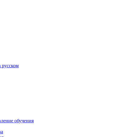
а русском
вление обучения
ва