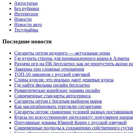
Автостатьи
Без рубрики
Интересное
Новости
Новости авто
Тестдрайвы
Последние новости
Сигареты оптом недорого — актуальные цены
Где купить стропы для промышленного крана в Алматы
Раздачи игр на ПК бесплатно: как не пропустить акции н
Лакорны про сложные отношения
ТОП-10 лакорнов с русской озвучкой
Сливы курсов: что реально дают дешевые курсы
Где найти фильмы онлайн бесплатно
Романтические корейские дорамы онлайн
Современные стандарты автосервиса
Сигареты оптом с богатым выбором марок
Как масштабировать торговлю сигаретами
Сигареты оптом: сравнение условий разных поставщиков
Курсы по искусственному интеллекту: популярное напра
Популярные дорамы Южной Кореи с русской озвучкой
Современные подходы к сохранению собственного суста