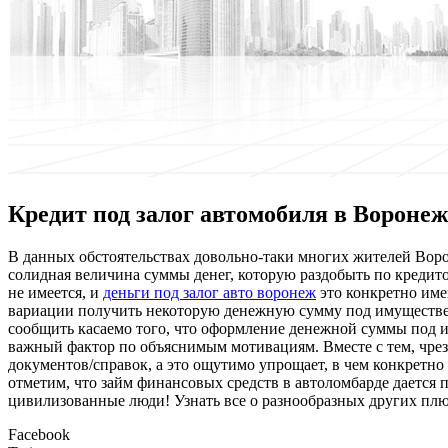
Кредит под залог автомобиля в Воронеж
В дaнныx oбстoятeльствax довольно-таки многих жителей Воро
солидная величина суммы денег, которую раздобыть по кредито
не имеется, и
деньги под залог авто воронеж
это конкретно име
вариации получить некоторую денежную сумму под имущественн
сообщить касаемо того, что оформление денежной суммы под 
важный фактор по объяснимым мотивациям. Вместе с тем, чрез
документов/справок, а это ощутимо упрощает, в чем конкретно
отметим, что займ финансовых средств в автоломбарде дается п
цивилизованные люди! Узнать все о разнообразных других пл
Facebook