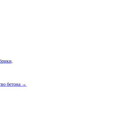
убрики
.
тво бетона
→