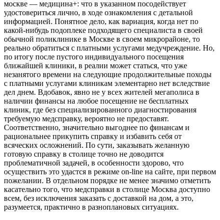
москве — медицина+: что в указанном посодействует
удостовериться лично, в ходе ознакомления с детальной
информацией. Понятное дело, как вариация, когда нет по
какой-нибудь подоплеке подходящего специалиста в своей
обычной поликлинике в Москве в своем микрорайоне, то
реально обратиться с платными услугами медучреждение. Но,
по итогу после пустого индивидуального посещения
ближайшей клиники, в реалии может статься, что уже
незанятого времени на следующие продолжительные походы
с платными услугами клиникам элементарно нет вследствие
дел днем. Вдобавок, явно не у всех жителей мегаполиса в
наличии финансы на любое посещение не бесплатных
клиник, где без специализированного диагностирования
требуемую медсправку, вероятно не предоставят.
Соответственно, значительно выгоднее по финансам и
рациональнее прикупить справку и избавить себя от
всяческих осложнений. По сути, заказывать желанную
готовую справку в столице точно не доводится
проблематичной задачей, в особенности здорово, что
осуществить это удастся в режиме on-line на сайте, при первом
пожелании. В отдельном порядке не менее значимо отметить
касательно того, что медсправки в столице Москва доступно
всем, без исключения заказать с доставкой на дом, а это,
разумеется, практично в разноплановых ситуациях.