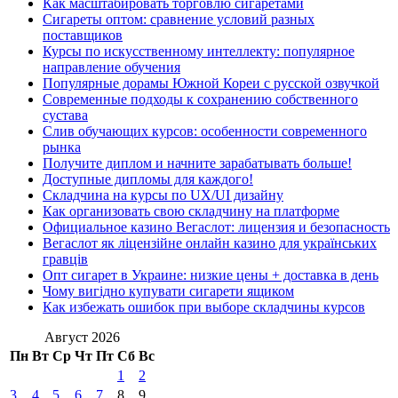
Как масштабировать торговлю сигаретами
Сигареты оптом: сравнение условий разных
поставщиков
Курсы по искусственному интеллекту: популярное
направление обучения
Популярные дорамы Южной Кореи с русской озвучкой
Современные подходы к сохранению собственного
сустава
Слив обучающих курсов: особенности современного
рынка
Получите диплом и начните зарабатывать больше!
Доступные дипломы для каждого!
Складчина на курсы по UX/UI дизайну
Как организовать свою складчину на платформе
Официальное казино Вегаслот: лицензия и безопасность
Вегаслот як ліцензійне онлайн казино для українських
гравців
Опт сигарет в Украине: низкие цены + доставка в день
Чому вигідно купувати сигарети ящиком
Как избежать ошибок при выборе складчины курсов
Август 2026
Пн
Вт
Ср
Чт
Пт
Сб
Вс
1
2
3
4
5
6
7
8
9