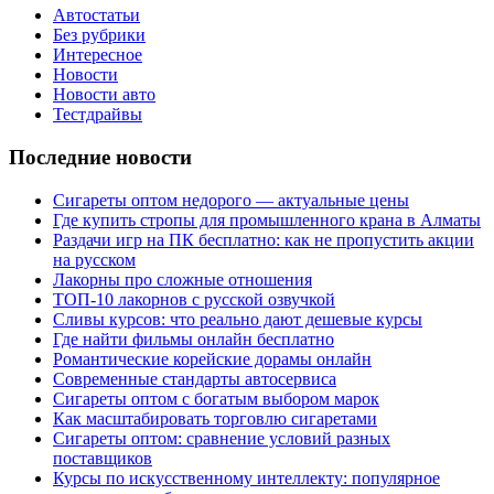
Автостатьи
Без рубрики
Интересное
Новости
Новости авто
Тестдрайвы
Последние новости
Сигареты оптом недорого — актуальные цены
Где купить стропы для промышленного крана в Алматы
Раздачи игр на ПК бесплатно: как не пропустить акции
на русском
Лакорны про сложные отношения
ТОП-10 лакорнов с русской озвучкой
Сливы курсов: что реально дают дешевые курсы
Где найти фильмы онлайн бесплатно
Романтические корейские дорамы онлайн
Современные стандарты автосервиса
Сигареты оптом с богатым выбором марок
Как масштабировать торговлю сигаретами
Сигареты оптом: сравнение условий разных
поставщиков
Курсы по искусственному интеллекту: популярное