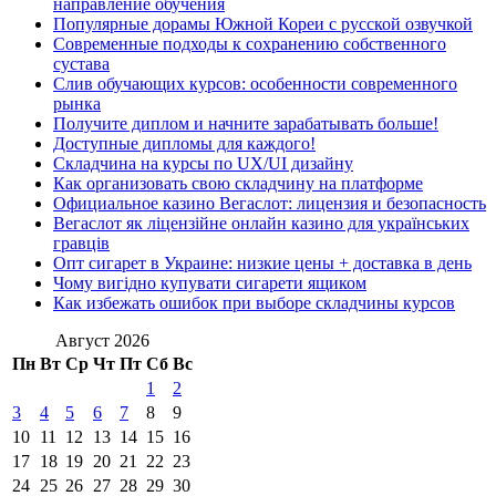
направление обучения
Популярные дорамы Южной Кореи с русской озвучкой
Современные подходы к сохранению собственного
сустава
Слив обучающих курсов: особенности современного
рынка
Получите диплом и начните зарабатывать больше!
Доступные дипломы для каждого!
Складчина на курсы по UX/UI дизайну
Как организовать свою складчину на платформе
Официальное казино Вегаслот: лицензия и безопасность
Вегаслот як ліцензійне онлайн казино для українських
гравців
Опт сигарет в Украине: низкие цены + доставка в день
Чому вигідно купувати сигарети ящиком
Как избежать ошибок при выборе складчины курсов
Август 2026
Пн
Вт
Ср
Чт
Пт
Сб
Вс
1
2
3
4
5
6
7
8
9
10
11
12
13
14
15
16
17
18
19
20
21
22
23
24
25
26
27
28
29
30