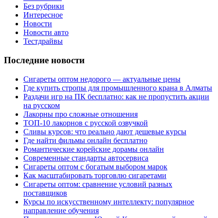
Без рубрики
Интересное
Новости
Новости авто
Тестдрайвы
Последние новости
Сигареты оптом недорого — актуальные цены
Где купить стропы для промышленного крана в Алматы
Раздачи игр на ПК бесплатно: как не пропустить акции
на русском
Лакорны про сложные отношения
ТОП-10 лакорнов с русской озвучкой
Сливы курсов: что реально дают дешевые курсы
Где найти фильмы онлайн бесплатно
Романтические корейские дорамы онлайн
Современные стандарты автосервиса
Сигареты оптом с богатым выбором марок
Как масштабировать торговлю сигаретами
Сигареты оптом: сравнение условий разных
поставщиков
Курсы по искусственному интеллекту: популярное
направление обучения