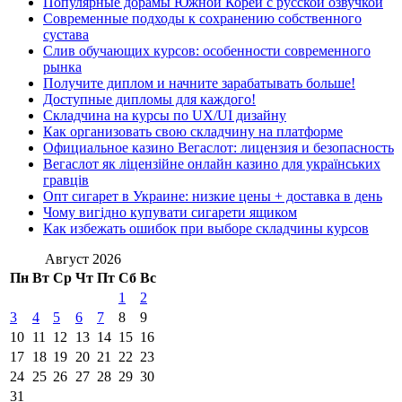
Популярные дорамы Южной Кореи с русской озвучкой
Современные подходы к сохранению собственного
сустава
Слив обучающих курсов: особенности современного
рынка
Получите диплом и начните зарабатывать больше!
Доступные дипломы для каждого!
Складчина на курсы по UX/UI дизайну
Как организовать свою складчину на платформе
Официальное казино Вегаслот: лицензия и безопасность
Вегаслот як ліцензійне онлайн казино для українських
гравців
Опт сигарет в Украине: низкие цены + доставка в день
Чому вигідно купувати сигарети ящиком
Как избежать ошибок при выборе складчины курсов
Август 2026
Пн
Вт
Ср
Чт
Пт
Сб
Вс
1
2
3
4
5
6
7
8
9
10
11
12
13
14
15
16
17
18
19
20
21
22
23
24
25
26
27
28
29
30
31