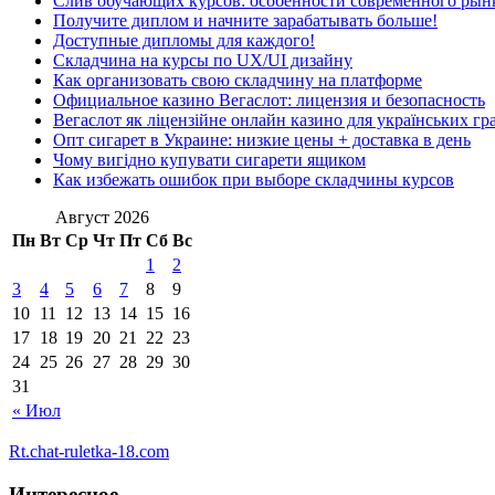
Слив обучающих курсов: особенности современного рын
Получите диплом и начните зарабатывать больше!
Доступные дипломы для каждого!
Складчина на курсы по UX/UI дизайну
Как организовать свою складчину на платформе
Официальное казино Вегаслот: лицензия и безопасность
Вегаслот як ліцензійне онлайн казино для українських гр
Опт сигарет в Украине: низкие цены + доставка в день
Чому вигідно купувати сигарети ящиком
Как избежать ошибок при выборе складчины курсов
Август 2026
Пн
Вт
Ср
Чт
Пт
Сб
Вс
1
2
3
4
5
6
7
8
9
10
11
12
13
14
15
16
17
18
19
20
21
22
23
24
25
26
27
28
29
30
31
« Июл
Rt.chat-ruletka-18.com
Интересное