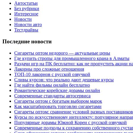
Автостатьи
Без рубрики
Интересное
Новости
Новости авто
Тестдрайвы
Последние новости
Сигареты оптом недорого — актуальные цены
Где купить стропы для промышленного крана в Алматы
Раздачи игр на ПК бесплатно: как не пропустить акции н
Лакорны про сложные отношения
ТОП-10 лакорнов с русской озвучкой
Сливы курсов: что реально дают дешевые курсы
Где найти фильмы онлайн бесплатно
Романтические корейские дорамы онлайн
Современные стандарты автосервиса
Сигареты оптом с богатым выбором марок
Как масштабировать торговлю сигаретами
Сигареты оптом: сравнение условий разных поставщиков
Курсы по искусственному интеллекту: популярное напра
Популярные дорамы Южной Кореи с русской озвучкой
Современные подходы к сохранению собственного суста