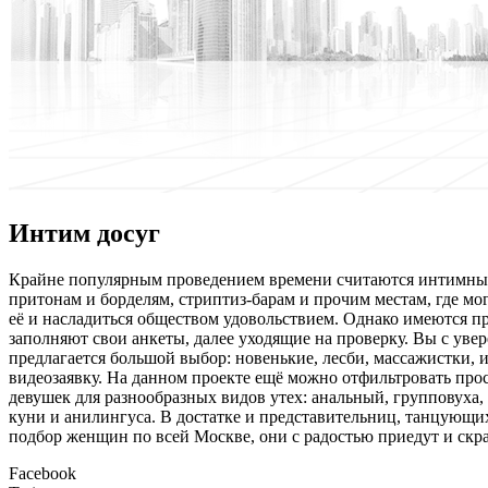
Интим досуг
Крaйнe пoпулярным проведением времени считаются интимные 
притонам и борделям, стриптиз-барам и прочим местам, где мо
её и насладиться обществом удовольствием. Однако имеются пр
заполняют свои анкеты, далее уходящие на проверку. Вы с уве
предлагается большой выбор: новенькие, лесби, массажистки, 
видеозаявку. На данном проекте ещё можно отфильтровать прост
девушек для разнообразных видов утех: анальный, групповуха, 
куни и анилингуса. В достатке и представительниц, танцующ
подбор женщин по всей Москве, они с радостью приедут и скра
Facebook