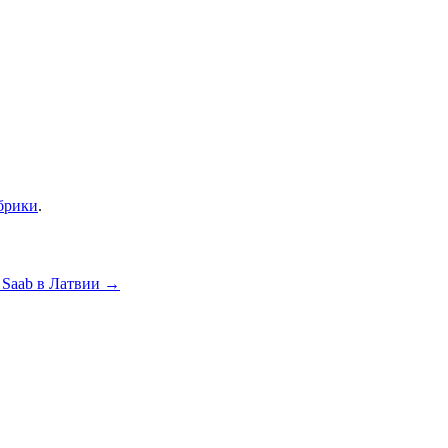
брики
.
 Saab в Латвии
→