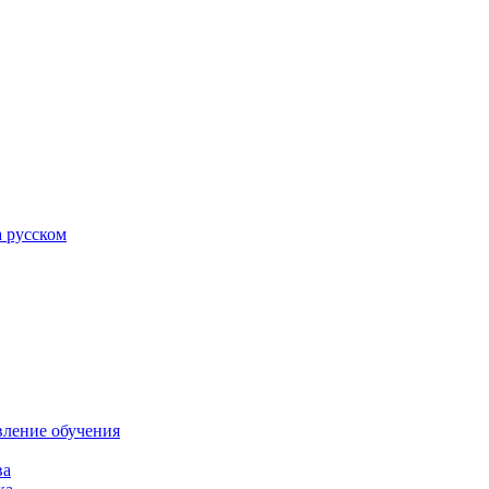
а русском
вление обучения
ва