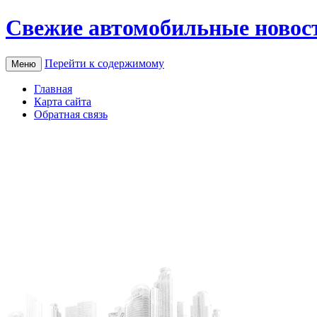
Свежие автомобильные новос
Перейти к содержимому
Меню
Главная
Карта сайта
Обратная связь