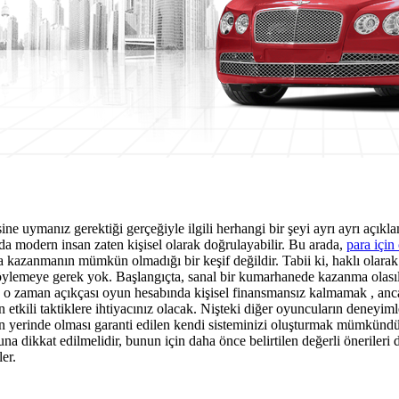
ine uymanız gerektiği gerçeğiyle ilgili herhangi bir şeyi ayrı ayrı açık
a modern insan zaten kişisel olarak doğrulayabilir. Bu arada,
para için
ara kazanmanın mümkün olmadığı bir keşif değildir. Tabii ki, haklı ol
söylemeye gerek yok. Başlangıçta, sanal bir kumarhanede kazanma olasıl
 o zaman açıkçası oyun hesabında kişisel finansmansız kalmamak , ancak
tkili taktiklere ihtiyacınız olacak. Nişteki diğer oyuncuların deneyimle
n yerinde olması garanti edilen kendi sisteminizi oluşturmak mümkündür
a dikkat edilmelidir, bunun için daha önce belirtilen değerli öneriler
er.