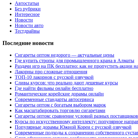
Автостатьи
Без рубрики
Интересное
Новости
Новости авто
Тестдрайвы
Последние новости
Сигареты оптом недорого — актуальные цены
Где купить стропы для промышленного крана в Алматы
Раздачи игр на ПК бесплатно: как не пропустить акции н
Лакорны про сложные отношения
ТОП-10 лакорнов с русской озвучкой
Сливы курсов: что реально дают дешевые курсы
Где найти фильмы онлайн бесплатно
Романтические корейские дорамы онлайн
Современные стандарты автосервиса
Сигареты оптом с богатым выбором марок
Как масштабировать торговлю сигаретами
Сигареты оптом: сравнение условий разных поставщиков
Курсы по искусственному интеллекту: популярное напра
Популярные дорамы Южной Кореи с русской озвучкой
Современные подходы к сохранению собственного суста