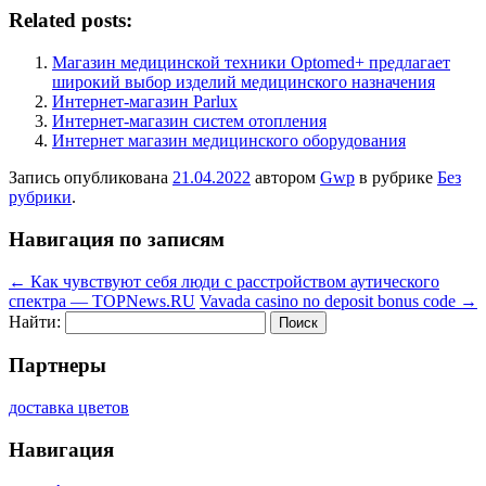
Related posts:
Магазин медицинской техники Optomed+ предлагает
широкий выбор изделий медицинского назначения
Интернет-магазин Parlux
Интернет-магазин систем отопления
Интернет магазин медицинского оборудования
Запись опубликована
21.04.2022
автором
Gwp
в рубрике
Без
рубрики
.
Навигация по записям
←
Как чувствуют себя люди с расстройством аутического
спектра — TOPNews.RU
Vavada casino no deposit bonus code
→
Найти:
Партнеры
доставка цветов
Навигация