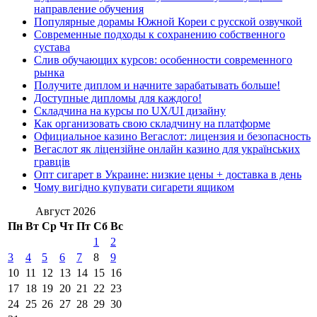
направление обучения
Популярные дорамы Южной Кореи с русской озвучкой
Современные подходы к сохранению собственного
сустава
Слив обучающих курсов: особенности современного
рынка
Получите диплом и начните зарабатывать больше!
Доступные дипломы для каждого!
Складчина на курсы по UX/UI дизайну
Как организовать свою складчину на платформе
Официальное казино Вегаслот: лицензия и безопасность
Вегаслот як ліцензійне онлайн казино для українських
гравців
Опт сигарет в Украине: низкие цены + доставка в день
Чому вигідно купувати сигарети ящиком
Август 2026
Пн
Вт
Ср
Чт
Пт
Сб
Вс
1
2
3
4
5
6
7
8
9
10
11
12
13
14
15
16
17
18
19
20
21
22
23
24
25
26
27
28
29
30