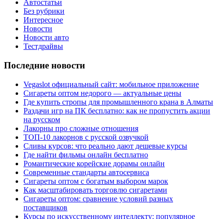
Автостатьи
Без рубрики
Интересное
Новости
Новости авто
Тестдрайвы
Последние новости
Vegaslot официальный сайт: мобильное приложение
Сигареты оптом недорого — актуальные цены
Где купить стропы для промышленного крана в Алматы
Раздачи игр на ПК бесплатно: как не пропустить акции
на русском
Лакорны про сложные отношения
ТОП-10 лакорнов с русской озвучкой
Сливы курсов: что реально дают дешевые курсы
Где найти фильмы онлайн бесплатно
Романтические корейские дорамы онлайн
Современные стандарты автосервиса
Сигареты оптом с богатым выбором марок
Как масштабировать торговлю сигаретами
Сигареты оптом: сравнение условий разных
поставщиков
Курсы по искусственному интеллекту: популярное