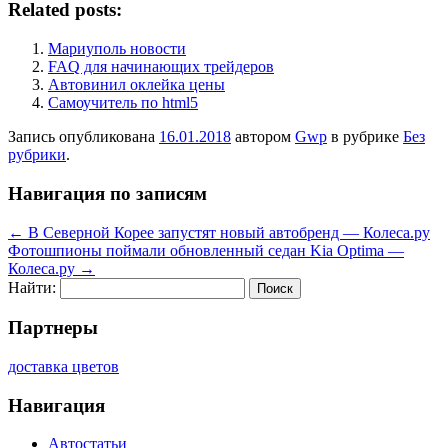
Related posts:
Мариуполь новости
FAQ для начинающих трейдеров
Автовинил оклейка цены
Самоучитель по html5
Запись опубликована
16.01.2018
автором
Gwp
в рубрике
Без
рубрики
.
Навигация по записям
←
В Северной Корее запустят новый автобренд — Колеса.ру
Фотошпионы поймали обновленный седан Kia Optima —
Колеса.ру
→
Найти:
Партнеры
доставка цветов
Навигация
Автостатьи