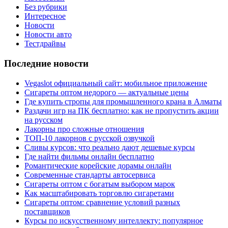
Без рубрики
Интересное
Новости
Новости авто
Тестдрайвы
Последние новости
Vegaslot официальный сайт: мобильное приложение
Сигареты оптом недорого — актуальные цены
Где купить стропы для промышленного крана в Алматы
Раздачи игр на ПК бесплатно: как не пропустить акции
на русском
Лакорны про сложные отношения
ТОП-10 лакорнов с русской озвучкой
Сливы курсов: что реально дают дешевые курсы
Где найти фильмы онлайн бесплатно
Романтические корейские дорамы онлайн
Современные стандарты автосервиса
Сигареты оптом с богатым выбором марок
Как масштабировать торговлю сигаретами
Сигареты оптом: сравнение условий разных
поставщиков
Курсы по искусственному интеллекту: популярное