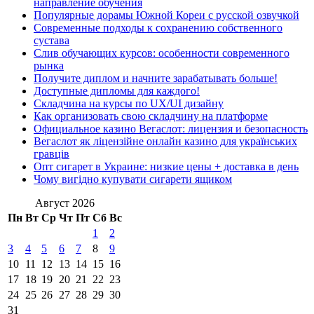
направление обучения
Популярные дорамы Южной Кореи с русской озвучкой
Современные подходы к сохранению собственного
сустава
Слив обучающих курсов: особенности современного
рынка
Получите диплом и начните зарабатывать больше!
Доступные дипломы для каждого!
Складчина на курсы по UX/UI дизайну
Как организовать свою складчину на платформе
Официальное казино Вегаслот: лицензия и безопасность
Вегаслот як ліцензійне онлайн казино для українських
гравців
Опт сигарет в Украине: низкие цены + доставка в день
Чому вигідно купувати сигарети ящиком
Август 2026
Пн
Вт
Ср
Чт
Пт
Сб
Вс
1
2
3
4
5
6
7
8
9
10
11
12
13
14
15
16
17
18
19
20
21
22
23
24
25
26
27
28
29
30
31