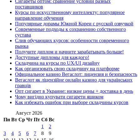
Сигареты оптом: сравнение условий разных
поставщиков
Курсы по искусственному интеллекту: популярное
направление обучения
Популярные дорамы Южной Кореи с русской озвучкой
Современные подходы к сохранению собственного
сустава
Слив обучающих курсов: особенности современного
рынка
Получите диплом и начните зарабатывать больше!
Доступные дипломы для каждого!
Складчина на курсы по UX/UI дизайну
Как организовать свою складчину на платформе
Официальное казино Вегаслот: лицензия и безопасность
Вегаслот як ліцензійне онлайн казино для українських
гравців
Опт сигарет в Украине: низкие цены + доставка в день
Чому вигідно купувати сигарети ящиком
Как избежать ошибок при выборе складчины курсов
Август 2026
Пн
Вт
Ср
Чт
Пт
Сб
Вс
1
2
3
4
5
6
7
8
9