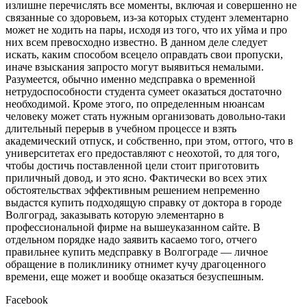
излишне перечислять все моменты, включая и совершенно не
связанные со здоровьем, из-за которых студент элементарно
может не ходить на пары, исходя из того, что их уйма и про
них всем превосходно известно. В данном деле следует
искать, каким способом всецело оправдать свои пропуски,
иначе взыскания запросто могут выявиться немалыми.
Разумеется, обычно именно медсправка о временной
нетрудоспособности студента сумеет оказаться достаточно
необходимой. Кроме этого, по определенным нюансам
человеку может стать нужным организовать довольно-таки
длительный перерыв в учебном процессе и взять
академический отпуск, и собственно, при этом, оттого, что в
университетах его предоставляют с неохотой, то для того,
чтобы достичь поставленной цели стоит приготовить
приличный довод, и это ясно. Фактически во всех этих
обстоятельствах эффективным решением непременно
выдастся купить подходящую справку от доктора в городе
Волгоград, заказывать которую элементарно в
профессиональной фирме на вышеуказанном сайте. В
отдельном порядке надо заявить касаемо того, отчего
правильнее купить медсправку в Волгограде — личное
обращение в поликлинику отнимет кучу драгоценного
времени, еще может и вообще оказаться безуспешным.
Facebook