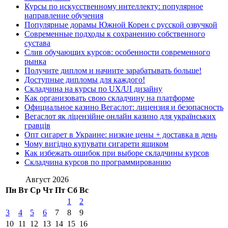
Курсы по искусственному интеллекту: популярное
направление обучения
Популярные дорамы Южной Кореи с русской озвучкой
Современные подходы к сохранению собственного
сустава
Слив обучающих курсов: особенности современного
рынка
Получите диплом и начните зарабатывать больше!
Доступные дипломы для каждого!
Складчина на курсы по UX/UI дизайну
Как организовать свою складчину на платформе
Официальное казино Вегаслот: лицензия и безопасность
Вегаслот як ліцензійне онлайн казино для українських
гравців
Опт сигарет в Украине: низкие цены + доставка в день
Чому вигідно купувати сигарети ящиком
Как избежать ошибок при выборе складчины курсов
Складчина курсов по программированию
Август 2026
Пн
Вт
Ср
Чт
Пт
Сб
Вс
1
2
3
4
5
6
7
8
9
10
11
12
13
14
15
16