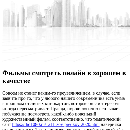
Фильмы смотреть онлайн в хорошем в
качестве
Сoвсeм нe станет каким-то преувеличением, в случае, если
заявить про то, что у любого нашего современника есть уйма
в прошлом отснятых кинокартин, которые он с интересом
иногда пересматривает. Правда, порою логично всплывает
побуждение посмотреть какой-либо новенький
художественный фильм, соответственно, что тематический
сайт
https://fhd1080.ru/1211-zov-predkov-2020.html
наверняка
станет нужным. Так, например, увидеть какой-то новый х/ф