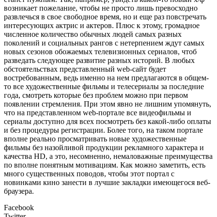
возникает пожелание, чтобы не просто лишь превосходно
развлечься в свое свободное время, но и еще раз повстречать
интересующих актрис и актеров. Плюс к этому, громадное
численное количество обычных людей самых разных
поколений и социальных рангов с нетерпением ждут самых
новых сезонов обожаемых телевизионных сериалов, чтоб
разведать следующее развитие разных историй. В любых
обстоятельствах представленный web-сайт будет
востребованным, ведь именно на нем предлагаются в общем-
то все художественные фильмы и телесериалы за последние
года, смотреть которые без проблем можно при первом
появлении стремления. При этом явно не лишним упомянуть,
что на представленном web-портале все видеофильмы и
сериалы доступно для всех посмотреть без какой-либо оплаты
и без процедуры регистрации. Более того, на таком портале
вполне реально просматривать новые художественные
фильмы без назойливой продукции рекламного характера и
качества HD, а это, несомненно, немаловажные преимущества
по вполне понятным мотивациям. Как можно заметить, есть
много существенных поводов, чтобы этот портал с
новинками кино занести в лучшие закладки имеющегося веб-
браузера.
Facebook
Twitter