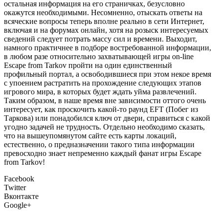
остальная информация на его страничках, безусловно
окажутся необходимыми. Несомненно, отыскать ответы на
всяческие вопросы теперь вполне реально в сети Интернет,
включая и на форумах онлайн, хотя на розыск интересуемых
сведений следует потрать массу сил и времени. Выходит,
намного практичнее в подборе востребованной информации,
в любом разе относительно захватывающей игры on-line
Escape from Tarkov пройти на один единственный
профильный портал, а освободившиеся при этом некое время
с упоением растратить на прохождение следующих этапов
игрового мира, в которых будет ждать уйма развлечений.
Таким образом, в наше время вне зависимости оттого очень
интересует, как проскочить какой-то раунд EFT (Побег из
Таркова) или понадобился ключ от двери, справиться с какой
угодно задачей не трудность. Отдельно необходимо сказать,
что на вышеупомянутом сайте есть карты локаций,
естественно, о предназначении такого типа информации
превосходно знает непременно каждый фанат игры Escape
from Tarkov!
Facebook
Twitter
Вконтакте
Google+