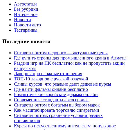
Автостатьи
Без рубрики
Интересное
Новости
Новости авто
Тестдрайвы
Последние новости
Сигареты оптом недорого — актуальные цены
Где купить стропы для промышленного крана в Алматы
Раздачи игр на ПК бесплатно: как не пропустить акции
на русском
Лакорны про сложные отношения
ТОП-10 лакорнов с русской озвучкой
Сливы курсов: что реально дают дешевые курсы
Где найти фильмы онлайн бесплатно
Романтические корейские дорамы онлайн
Современные стандарты автосервиса
Сигареты оптом с богатым выбором марок
Как масштабировать торговлю сигаретами
Сигареты оптом: сравнение условий разных
поставщиков
Курсы по искусственному интеллекту: популярное