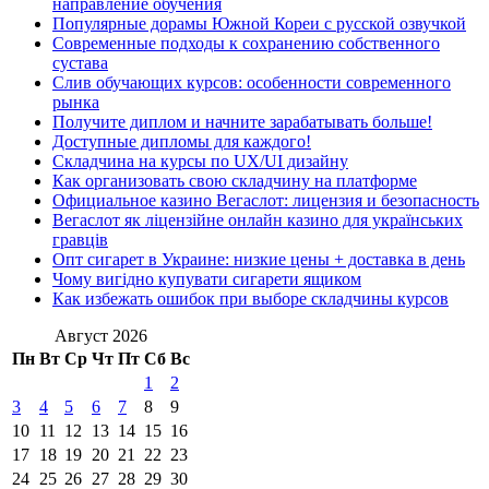
направление обучения
Популярные дорамы Южной Кореи с русской озвучкой
Современные подходы к сохранению собственного
сустава
Слив обучающих курсов: особенности современного
рынка
Получите диплом и начните зарабатывать больше!
Доступные дипломы для каждого!
Складчина на курсы по UX/UI дизайну
Как организовать свою складчину на платформе
Официальное казино Вегаслот: лицензия и безопасность
Вегаслот як ліцензійне онлайн казино для українських
гравців
Опт сигарет в Украине: низкие цены + доставка в день
Чому вигідно купувати сигарети ящиком
Как избежать ошибок при выборе складчины курсов
Август 2026
Пн
Вт
Ср
Чт
Пт
Сб
Вс
1
2
3
4
5
6
7
8
9
10
11
12
13
14
15
16
17
18
19
20
21
22
23
24
25
26
27
28
29
30