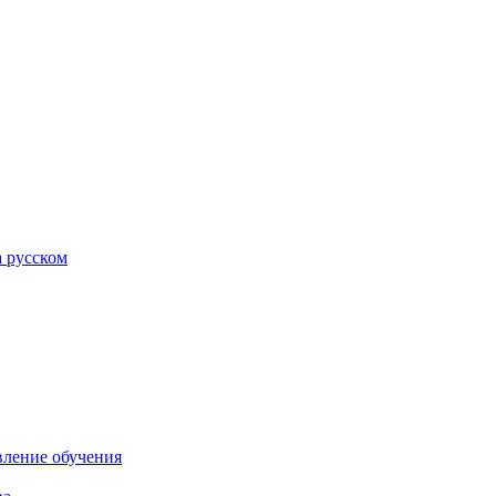
а русском
вление обучения