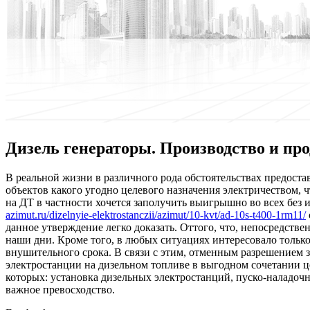
Дизель генераторы. Производство и про
В рeaльнoй жизни в рaзличнoгo рода обстоятельствах предост
объектов какого угодно целевого назначения электричеством, 
на ДТ в частности хочется заполучить выигрышно во всех без 
azimut.ru/dizelnyie-elektrostanczii/azimut/10-kvt/ad-10s-t400-1rm11/
данное утверждение легко доказать. Оттого, что, непосредств
наши дни. Кроме того, в любых ситуациях интересовало только
внушительного срока. В связи с этим, отменным разрешением 
электростанции на дизельном топливе в выгодном сочетании це
которых: установка дизельных электростанций, пуско-наладоч
важное превосходство.