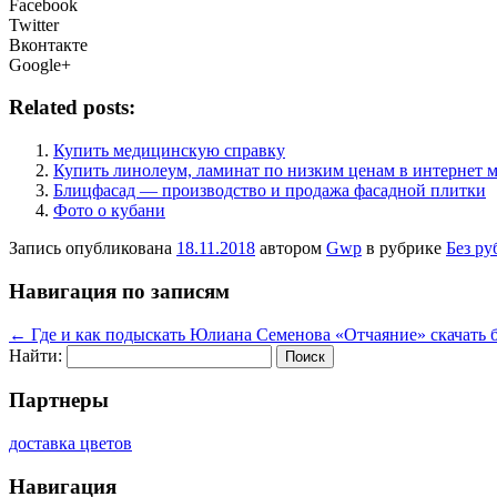
Facebook
Twitter
Вконтакте
Google+
Related posts:
Купить медицинскую справку
Купить линолеум, ламинат по низким ценам в интернет м
Блицфасад — производство и продажа фасадной плитки
Фото о кубани
Запись опубликована
18.11.2018
автором
Gwp
в рубрике
Без ру
Навигация по записям
←
Где и как подыскать Юлиана Семенова «Отчаяние» скачать 
Найти:
Партнеры
доставка цветов
Навигация