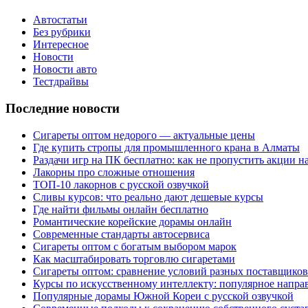
Автостатьи
Без рубрики
Интересное
Новости
Новости авто
Тестдрайвы
Последние новости
Сигареты оптом недорого — актуальные цены
Где купить стропы для промышленного крана в Алматы
Раздачи игр на ПК бесплатно: как не пропустить акции н
Лакорны про сложные отношения
ТОП-10 лакорнов с русской озвучкой
Сливы курсов: что реально дают дешевые курсы
Где найти фильмы онлайн бесплатно
Романтические корейские дорамы онлайн
Современные стандарты автосервиса
Сигареты оптом с богатым выбором марок
Как масштабировать торговлю сигаретами
Сигареты оптом: сравнение условий разных поставщиков
Курсы по искусственному интеллекту: популярное напра
Популярные дорамы Южной Кореи с русской озвучкой