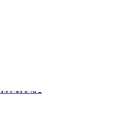
жники не виноваты
→