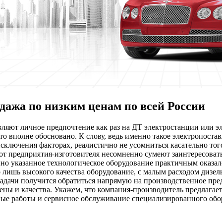
дажа по низким ценам по всей России
авляют личное предпочтение как раз на ДТ электростанции или 
что вполне обосновано. К слову, ведь именно такое электропост
исключения факторах, реалистично не усомниться касательно то
от предприятия-изготовителя несомненно сумеют заинтересовать
енно указанное технологическое оборудование практичным оказал
 лишь высокого качества оборудование, с малым расходом дизель
задачи получится обратиться напрямую на производственное пре
ны и качества. Укажем, что компания-производитель предлагает
ные работы и сервисное обслуживание специализированного обор