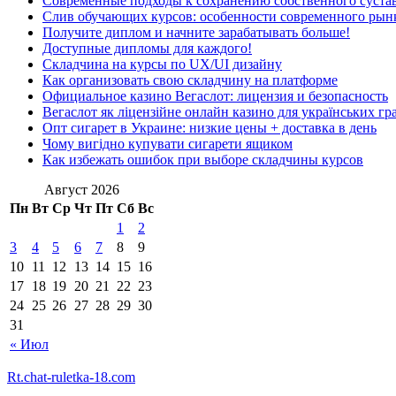
Современные подходы к сохранению собственного суста
Слив обучающих курсов: особенности современного рын
Получите диплом и начните зарабатывать больше!
Доступные дипломы для каждого!
Складчина на курсы по UX/UI дизайну
Как организовать свою складчину на платформе
Официальное казино Вегаслот: лицензия и безопасность
Вегаслот як ліцензійне онлайн казино для українських гр
Опт сигарет в Украине: низкие цены + доставка в день
Чому вигідно купувати сигарети ящиком
Как избежать ошибок при выборе складчины курсов
Август 2026
Пн
Вт
Ср
Чт
Пт
Сб
Вс
1
2
3
4
5
6
7
8
9
10
11
12
13
14
15
16
17
18
19
20
21
22
23
24
25
26
27
28
29
30
31
« Июл
Rt.chat-ruletka-18.com