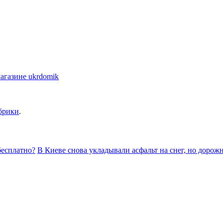
агазине ukrdomik
брики
.
бесплатно?
В Киеве снова укладывали асфальт на снег, но доро