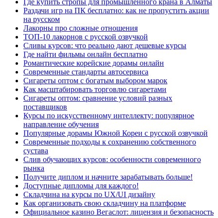
Где купить стропы для промышленного крана в Алматы
Раздачи игр на ПК бесплатно: как не пропустить акции
на русском
Лакорны про сложные отношения
ТОП-10 лакорнов с русской озвучкой
Сливы курсов: что реально дают дешевые курсы
Где найти фильмы онлайн бесплатно
Романтические корейские дорамы онлайн
Современные стандарты автосервиса
Сигареты оптом с богатым выбором марок
Как масштабировать торговлю сигаретами
Сигареты оптом: сравнение условий разных
поставщиков
Курсы по искусственному интеллекту: популярное
направление обучения
Популярные дорамы Южной Кореи с русской озвучкой
Современные подходы к сохранению собственного
сустава
Слив обучающих курсов: особенности современного
рынка
Получите диплом и начните зарабатывать больше!
Доступные дипломы для каждого!
Складчина на курсы по UX/UI дизайну
Как организовать свою складчину на платформе
Официальное казино Вегаслот: лицензия и безопасность