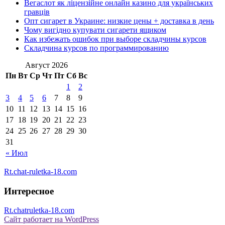
Вегаслот як ліцензійне онлайн казино для українських
гравців
Опт сигарет в Украине: низкие цены + доставка в день
Чому вигідно купувати сигарети ящиком
Как избежать ошибок при выборе складчины курсов
Складчина курсов по программированию
Август 2026
Пн
Вт
Ср
Чт
Пт
Сб
Вс
1
2
3
4
5
6
7
8
9
10
11
12
13
14
15
16
17
18
19
20
21
22
23
24
25
26
27
28
29
30
31
« Июл
Rt.chat-ruletka-18.com
Интересное
Rt.chatruletka-18.com
Сайт работает на WordPress