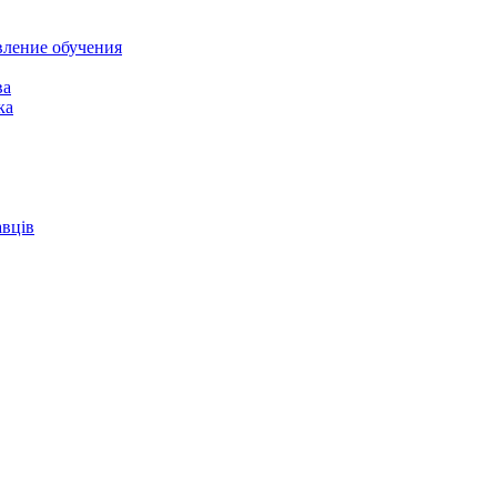
вление обучения
ва
ка
авців