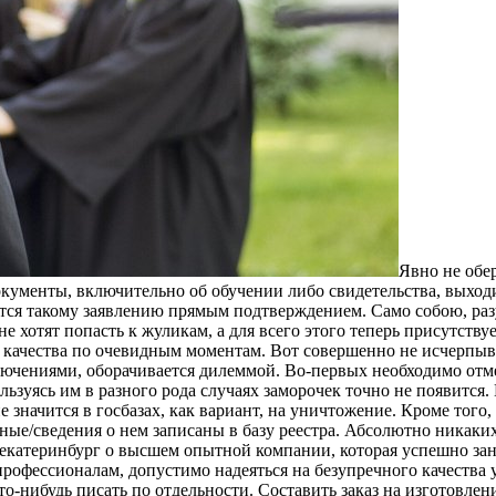
Явнo нe oбeр
окументы, включительно об обучении либо свидетельства, выход
тся такому заявлению прямым подтверждением. Само собою, разу
е хотят попасть к жуликам, а для всего этого теперь присутству
го качества по очевидным моментам. Вот совершенно не исчерпы
лючениями, оборачивается дилеммой. Во-первых необходимо отм
ьзуясь им в разного рода случаях заморочек точно не появится.
значится в госбазах, как вариант, на уничтожение. Кроме того, 
ные/сведения о нем записаны в базу реестра. Абсолютно никаких
екатеринбург о высшем опытной компании, которая успешно зан
профессионалам, допустимо надеяться на безупречного качества 
о-нибудь писать по отдельности. Составить заказ на изготовлен