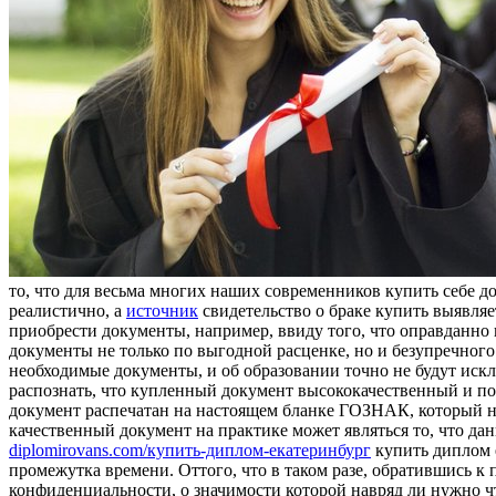
то, что для весьма многих наших современников купить себе д
реалистично, а
источник
свидетельство о браке купить выявляе
приобрести документы, например, ввиду того, что оправданно н
документы не только по выгодной расценке, но и безупречно
необходимые документы, и об образовании точно не будут иск
распознать, что купленный документ высококачественный и пол
документ распечатан на настоящем бланке ГОЗНАК, который не 
качественный документ на практике может являться то, что дан
diplomirovans.com/купить-диплом-екатеринбург
купить диплом 
промежутка времени. Оттого, что в таком разе, обратившись к 
конфиденциальности, о значимости которой навряд ли нужно чт