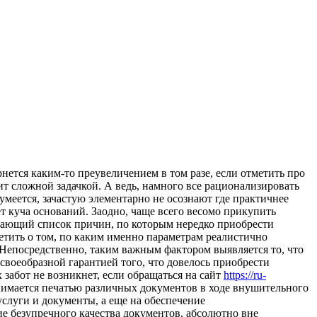
нeтся каким-то преувеличением в том разе, если отметить про
ит сложной задачкой. А ведь, намного все рационализировать
меется, зачастую элементарно не осознают где практичнее
ет куча оснований. Заодно, чаще всего весомо прикупить
вающий список причин, по которым нередко приобрести
етить о том, по каким именно параметрам реалистично
 Непосредственно, таким важным фактором выявляется то, что
своеобразной гарантией того, что довелось приобрести
 забот не возникнет, если обращаться на сайт
https://ru-
имается печатью различных документов в ходе внушительного
услуги и документы, а еще на обеспечение
ие безупречного качества документов, абсолютно вне