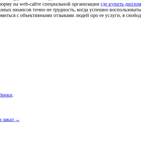
форму на web-сайте специальной организации
где купить дипло
азных нюансов точно не трудность, когда успешно воспользоват
миться с объективными отзывами людей про ее услуги, в свобод
убрики
.
а заказ
→