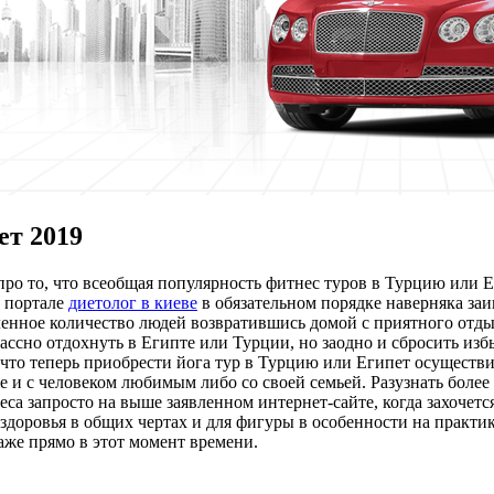
ет 2019
про то, что всеобщая популярность фитнес туров в Турцию или 
а портале
диетолог в киеве
в обязательном порядке наверняка за
сленное количество людей возвратившись домой с приятного от
ассно отдохнуть в Египте или Турции, но заодно и сбросить изб
, что теперь приобрести йога тур в Турцию или Египет осуществ
же и с человеком любимым либо со своей семьей. Разузнать бо
са запросто на выше заявленном интернет-сайте, когда захочетс
здоровья в общих чертах и для фигуры в особенности на практик
же прямо в этот момент времени.