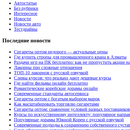
Автостатьи
Без рубрики
Интересное
Новости
Новости авто
Тестдрайвы
Последние новости
Сигареты оптом недорого — актуальные цены
Где купить стропы для промышленного крана в Алматы
Раздачи игр на ПК бесплатно: как не пропустить акции н
Лакорны про сложные отношения
ТОП-10 лакорнов с русской озвучкой
Сливы курсов: что реально дают дешевые курсы
Где найти фильмы онлайн бесплатно
Романтические корейские дорамы онлайн
Современные стандарты автосервиса
Сигареты оптом с богатым выбором марок
Как масштабировать торговлю сигаретами
Сигареты оптом: сравнение условий разных поставщиков
Курсы по искусственному интеллекту: популярное напра
Популярные дорамы Южной Кореи с русской озвучкой
Современные подходы к сохранению собственного суста