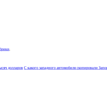
убрики
.
ысяч долларов
С какого западного автомобиля скопировали Зап