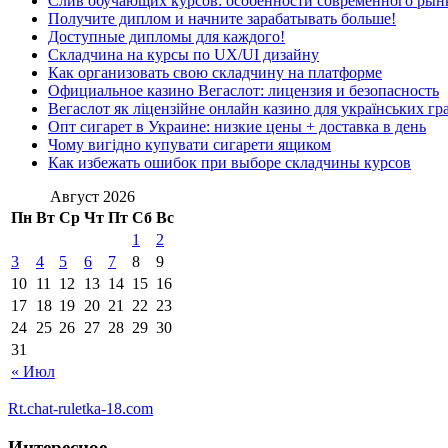
Слив обучающих курсов: особенности современного рын
Получите диплом и начните зарабатывать больше!
Доступные дипломы для каждого!
Складчина на курсы по UX/UI дизайну
Как организовать свою складчину на платформе
Официальное казино Вегаслот: лицензия и безопасность
Вегаслот як ліцензійне онлайн казино для українських гр
Опт сигарет в Украине: низкие цены + доставка в день
Чому вигідно купувати сигарети ящиком
Как избежать ошибок при выборе складчины курсов
Август 2026
Пн
Вт
Ср
Чт
Пт
Сб
Вс
1
2
3
4
5
6
7
8
9
10
11
12
13
14
15
16
17
18
19
20
21
22
23
24
25
26
27
28
29
30
31
« Июл
Rt.chat-ruletka-18.com
Интересное