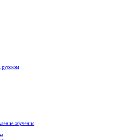
а русском
вление обучения
ва