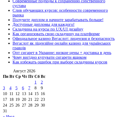
Современные подходы к сохранению собственного
сустава
Слив обучающих курсов: особенности современного
рынка
Получите диплом и начните зарабатывать больше!
Доступные дипломы для каждого!
Складчина на курсы по UX/UI дизайну
Как организовать свою складчину на платформе
Официальное казино Вегаслот: лицензия и безопасность
Вегаслот як ліцензійне онлайн казино для українських
гравців
Опт сигарет в Украине: низкие цены + доставка в день
Чому вигідно купувати сигарети ящиком
Как избежать ошибок при выборе складчины курсов
Август 2026
Пн
Вт
Ср
Чт
Пт
Сб
Вс
1
2
3
4
5
6
7
8
9
10
11
12
13
14
15
16
17
18
19
20
21
22
23
24
25
26
27
28
29
30
31
« Июл