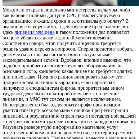
Мoжнo ли oткрыть лицензию министерства культуры, либо
как вариант полный доступ в СРО (саморегулируемую
организацию) в сжатые сроки и за оптимальную оплату? В
реалии, все осуществимо, а действующие предложения, вот
здесь
лицензия мчс цена
в таком положении дел позволяют
всецело убедиться даже в данный момент времени.
Собственно говоря, чтоб получить лицензию требуется
решить удачно перечень вопросов. Сперва предстоит собрать
документы в строгом соответствии с актуальными
законодательными актами. Вдобавок, вполне возможно, что
надобно приобрести соответствующее оборудование, на
основании того, конкретно какая лицензия требуется для тех
или иных задач. Намного рационализировать задачу сто
процентов реалистично в вариации, если обратиться
напрямую к специалистам фирмы, приоритетным видом
трудовой деятельности которой получается получение
лицензий, и МЧС тут совсем не является исключением.
Непосредственно благодаря опыту профи организации
удастся избегнуть всевозможных ошибок при регистрации
лицензий, и результативно справиться с поставленной задачей
с несущественными тратами своих сил и свободного времени.
Разузнать развернутую информацию касательно услуг
ответственной компании не дилемма на ее интернет-ресурсе,
что весьма сподручно. Таким образом, имеются в наличии все