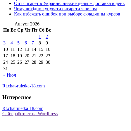
Опт сигарет в Украине: низкие цены + доставка в день
Чому вигідно купувати сигарети ящиком
Как избежать ошибок при выборе складчины курсов
Август 2026
Пн
Вт
Ср
Чт
Пт
Сб
Вс
1
2
3
4
5
6
7
8
9
10
11
12
13
14
15
16
17
18
19
20
21
22
23
24
25
26
27
28
29
30
31
« Июл
Rt.chat-ruletka-18.com
Интересное
Rt.chatruletka-18.com
Сайт работает на WordPress