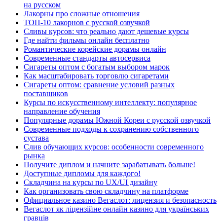
на русском
Лакорны про сложные отношения
ТОП-10 лакорнов с русской озвучкой
Сливы курсов: что реально дают дешевые курсы
Где найти фильмы онлайн бесплатно
Романтические корейские дорамы онлайн
Современные стандарты автосервиса
Сигареты оптом с богатым выбором марок
Как масштабировать торговлю сигаретами
Сигареты оптом: сравнение условий разных
поставщиков
Курсы по искусственному интеллекту: популярное
направление обучения
Популярные дорамы Южной Кореи с русской озвучкой
Современные подходы к сохранению собственного
сустава
Слив обучающих курсов: особенности современного
рынка
Получите диплом и начните зарабатывать больше!
Доступные дипломы для каждого!
Складчина на курсы по UX/UI дизайну
Как организовать свою складчину на платформе
Официальное казино Вегаслот: лицензия и безопасность
Вегаслот як ліцензійне онлайн казино для українських
гравців