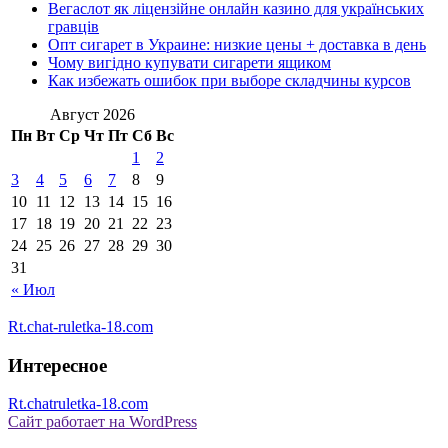
Вегаслот як ліцензійне онлайн казино для українських
гравців
Опт сигарет в Украине: низкие цены + доставка в день
Чому вигідно купувати сигарети ящиком
Как избежать ошибок при выборе складчины курсов
Август 2026
Пн
Вт
Ср
Чт
Пт
Сб
Вс
1
2
3
4
5
6
7
8
9
10
11
12
13
14
15
16
17
18
19
20
21
22
23
24
25
26
27
28
29
30
31
« Июл
Rt.chat-ruletka-18.com
Интересное
Rt.chatruletka-18.com
Сайт работает на WordPress