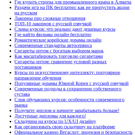
Где купить стропы для промышленного крана в Алматы
Раздачи игр на ПК бесплатно: как не пропустить акции
на русском
Лакорны про сложные отношения
ТОП-10 лакорнов с русской озвучкой
Сливы курсов: что реально дают дешевые курсы
Где найти фильмы онлайн бесплатно
Романтические корейские дорамы онлайн
Современные стандарты автосервиса
Сигареты оптом с богатым выбором марок
Как масштабировать торговлю сигаретами
Сигареты оптом: сравнение условий разных
поставщиков
Курсы по искусственному интеллекту: популярное
направление обучения
Популярные дорамы Южной Кореи с русской озвучкой
Современные подходы к сохранению собственного
сустава
Слив обучающих курсов: особенности современного
рынка
Получите диплом и начните зарабатывать больше!
Доступные дипломы для каждого!
Складчина на курсы по UX/UI дизайну
Как организовать свою складчину на платформе
Официальное казино Вегаслот: лицензия и безопасность