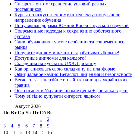
Сигареты оптом: сравнение условий разных
поставщиков
Курсы по искусственному интеллекту: популярное
направление обучения
Популярные дорамы Южной Кореи с русской озвучкой
Современные подходы к сохранению собственного
сустава
Слив обучающих курсов: особенности современного
рынка
Получите диплом и начните зарабатывать больше!
Доступные дипломы для каждого!
Складчина на курсы по UX/UI дизайну
Как организовать свою складчину на платформе
Официальное казино Вегаслот: лицензия и безопасность
Вегаслот як ліцензійне онлайн казино для українських
гравців
Опт сигарет в Украине: низкие цены + доставка в день
Чому вигідно купувати сигарети ящиком
Август 2026
Пн
Вт
Ср
Чт
Пт
Сб
Вс
1
2
3
4
5
6
7
8
9
10
11
12
13
14
15
16