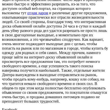
можно быстро и эффективно разрешить, из-за того, что
доступен особый веб-портал, на страницах которого
выложены тут
отдам даром
и различные другие предложения,
охватывающие практически все отрасли жизнедеятельности
людей. Со своей стороны, благодаря тому, что интерактивная
доска объявлений онлайн доступна 24 часа в сутки и каждый
день уйму разного рода дел удастся разрешать не просто лишь
в свои драгоценные выходные, а моментально при их
возникновении, а это чрезвычайно сподручно. Как вариант,
очень многие поджидают выходные дни с целью, чтобы
попасть на рынок или по магазинам в городе, чтобы купить бу
одежду для родных и себя самих. Между прочим, намного
проще зайти на интернет-доску объявлений онлайн и
просмотреть все предложения там, это потребует немного
свободного времени, а еще успешность такого поиска
наверняка получится наибольшей. Также, отдельные жители
Днепра вынуждены в выходные отправляться на рынок,
чтобы продать кому-нибудь, например, кошку или собаку, на
что тратится немало свободного времени и своих сил. В
общем-то при этом когда полностью бесплатно опубликовать
объявление со своим предложением, то покупатели отыщутся
очень быстро, и продажа домашних питомцев подавно не
преподнесет больших трудностей.
Facebook