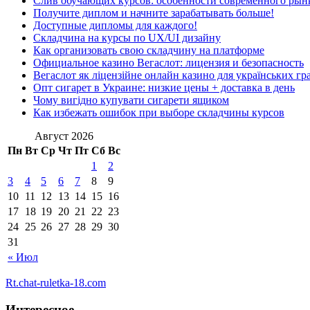
Слив обучающих курсов: особенности современного рын
Получите диплом и начните зарабатывать больше!
Доступные дипломы для каждого!
Складчина на курсы по UX/UI дизайну
Как организовать свою складчину на платформе
Официальное казино Вегаслот: лицензия и безопасность
Вегаслот як ліцензійне онлайн казино для українських гр
Опт сигарет в Украине: низкие цены + доставка в день
Чому вигідно купувати сигарети ящиком
Как избежать ошибок при выборе складчины курсов
Август 2026
Пн
Вт
Ср
Чт
Пт
Сб
Вс
1
2
3
4
5
6
7
8
9
10
11
12
13
14
15
16
17
18
19
20
21
22
23
24
25
26
27
28
29
30
31
« Июл
Rt.chat-ruletka-18.com
Интересное