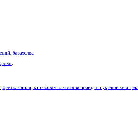
ений, барахолка
брики
.
доре пояснили, кто обязан платить за проезд по украинским тра