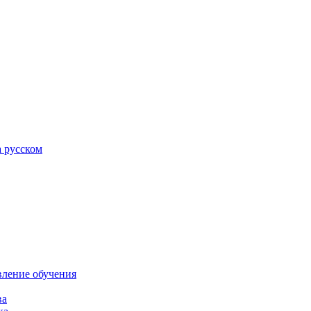
а русском
вление обучения
ва