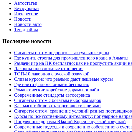
Автостатьи
Без рубрики
Интересное
Новости
Новости авто
Тестдрайвы
Последние новости
Сигареты оптом недорого — актуальные цены
Где купить стропы для промышленного крана в Алматы
Раздачи игр на ПК бесплатно: как не пропустить акции н
Лакорны про сложные отношения
ТОП-10 лакорнов с русской озвучкой
Сливы курсов: что реально дают дешевые курсы
Где найти фильмы онлайн бесплатно
Романтические корейские дорамы онлайн
Современные стандарты автосервиса
Сигареты оптом с богатым выбором марок
Как масштабировать торговлю сигаретами
Сигареты оптом: сравнение условий разных поставщиков
Курсы по искусственному интеллекту: популярное напра
Популярные дорамы Южной Кореи с русской озвучкой
Современные подходы к сохранению собственного суста