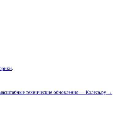
убрики
.
 масштабные технические обновления — Колеса.ру
→