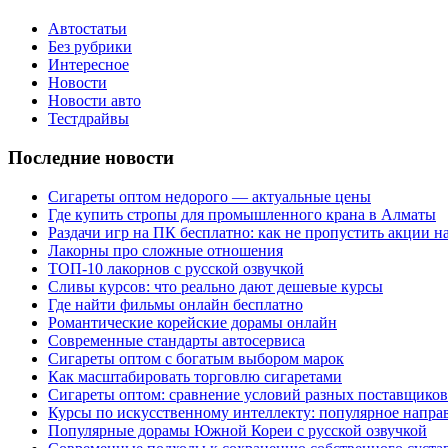
Автостатьи
Без рубрики
Интересное
Новости
Новости авто
Тестдрайвы
Последние новости
Сигареты оптом недорого — актуальные цены
Где купить стропы для промышленного крана в Алматы
Раздачи игр на ПК бесплатно: как не пропустить акции н
Лакорны про сложные отношения
ТОП-10 лакорнов с русской озвучкой
Сливы курсов: что реально дают дешевые курсы
Где найти фильмы онлайн бесплатно
Романтические корейские дорамы онлайн
Современные стандарты автосервиса
Сигареты оптом с богатым выбором марок
Как масштабировать торговлю сигаретами
Сигареты оптом: сравнение условий разных поставщиков
Курсы по искусственному интеллекту: популярное напра
Популярные дорамы Южной Кореи с русской озвучкой