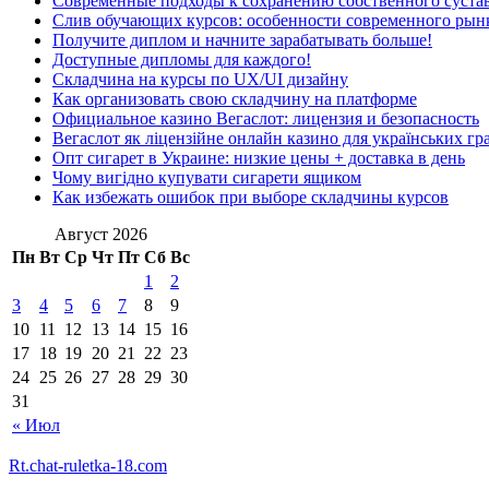
Современные подходы к сохранению собственного суста
Слив обучающих курсов: особенности современного рын
Получите диплом и начните зарабатывать больше!
Доступные дипломы для каждого!
Складчина на курсы по UX/UI дизайну
Как организовать свою складчину на платформе
Официальное казино Вегаслот: лицензия и безопасность
Вегаслот як ліцензійне онлайн казино для українських гр
Опт сигарет в Украине: низкие цены + доставка в день
Чому вигідно купувати сигарети ящиком
Как избежать ошибок при выборе складчины курсов
Август 2026
Пн
Вт
Ср
Чт
Пт
Сб
Вс
1
2
3
4
5
6
7
8
9
10
11
12
13
14
15
16
17
18
19
20
21
22
23
24
25
26
27
28
29
30
31
« Июл
Rt.chat-ruletka-18.com