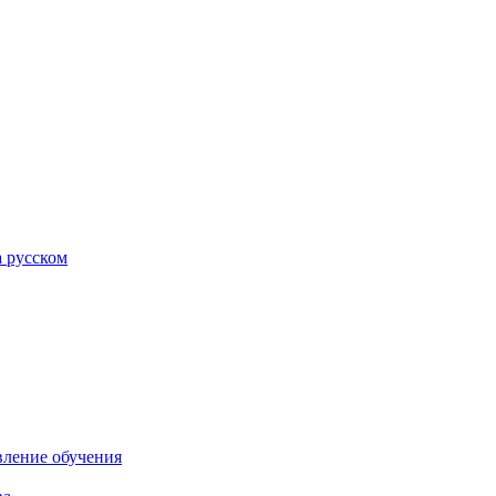
а русском
вление обучения