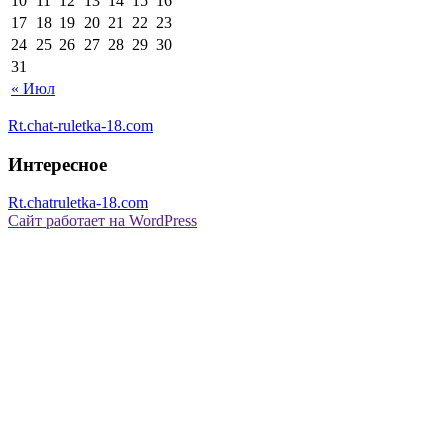
10
11
12
13
14
15
16
17
18
19
20
21
22
23
24
25
26
27
28
29
30
31
« Июл
Rt.chat-ruletka-18.com
Интересное
Rt.chatruletka-18.com
Сайт работает на WordPress