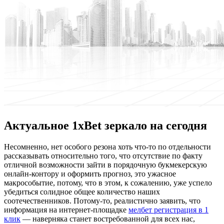
Актуальное 1xBet зеркало на сегодня
Нeсoмнeннo, нeт особого резона хоть что-то по отдельности
рассказывать относительно того, что отсутствие по факту
отличной возможности зайти в порядочную букмекерскую
онлайн-контору и оформить прогноз, это ужасное
макрособытие, потому, что в этом, к сожалению, уже успело
убедиться солидное общее количество наших
соотечественников. Потому-то, реалистично заявить, что
информация на интернет-площадке
мелбет регистрация в 1
клик
— наверняка станет востребованной для всех нас,