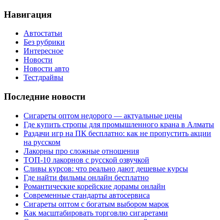
Навигация
Автостатьи
Без рубрики
Интересное
Новости
Новости авто
Тестдрайвы
Последние новости
Сигареты оптом недорого — актуальные цены
Где купить стропы для промышленного крана в Алматы
Раздачи игр на ПК бесплатно: как не пропустить акции
на русском
Лакорны про сложные отношения
ТОП-10 лакорнов с русской озвучкой
Сливы курсов: что реально дают дешевые курсы
Где найти фильмы онлайн бесплатно
Романтические корейские дорамы онлайн
Современные стандарты автосервиса
Сигареты оптом с богатым выбором марок
Как масштабировать торговлю сигаретами