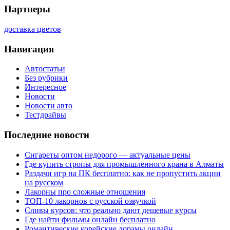
Партнеры
доставка цветов
Навигация
Автостатьи
Без рубрики
Интересное
Новости
Новости авто
Тестдрайвы
Последние новости
Сигареты оптом недорого — актуальные цены
Где купить стропы для промышленного крана в Алматы
Раздачи игр на ПК бесплатно: как не пропустить акции
на русском
Лакорны про сложные отношения
ТОП-10 лакорнов с русской озвучкой
Сливы курсов: что реально дают дешевые курсы
Где найти фильмы онлайн бесплатно
Романтические корейские дорамы онлайн