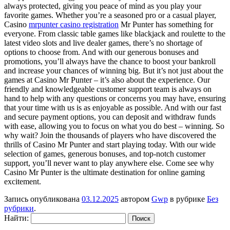
always protected, giving you peace of mind as you play your
favorite games. Whether you’re a seasoned pro or a casual player,
Casino
mrpunter casino registration
Mr Punter has something for
everyone. From classic table games like blackjack and roulette to the
latest video slots and live dealer games, there’s no shortage of
options to choose from. And with our generous bonuses and
promotions, you’ll always have the chance to boost your bankroll
and increase your chances of winning big. But it’s not just about the
games at Casino Mr Punter – it’s also about the experience. Our
friendly and knowledgeable customer support team is always on
hand to help with any questions or concerns you may have, ensuring
that your time with us is as enjoyable as possible. And with our fast
and secure payment options, you can deposit and withdraw funds
with ease, allowing you to focus on what you do best – winning. So
why wait? Join the thousands of players who have discovered the
thrills of Casino Mr Punter and start playing today. With our wide
selection of games, generous bonuses, and top-notch customer
support, you’ll never want to play anywhere else. Come see why
Casino Mr Punter is the ultimate destination for online gaming
excitement.
Запись опубликована
03.12.2025
автором
Gwp
в рубрике
Без
рубрики
.
Найти: