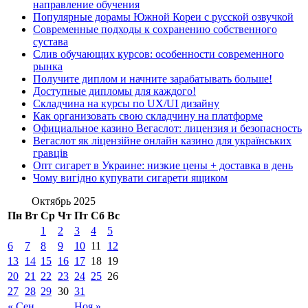
направление обучения
Популярные дорамы Южной Кореи с русской озвучкой
Современные подходы к сохранению собственного
сустава
Слив обучающих курсов: особенности современного
рынка
Получите диплом и начните зарабатывать больше!
Доступные дипломы для каждого!
Складчина на курсы по UX/UI дизайну
Как организовать свою складчину на платформе
Официальное казино Вегаслот: лицензия и безопасность
Вегаслот як ліцензійне онлайн казино для українських
гравців
Опт сигарет в Украине: низкие цены + доставка в день
Чому вигідно купувати сигарети ящиком
Октябрь 2025
Пн
Вт
Ср
Чт
Пт
Сб
Вс
1
2
3
4
5
6
7
8
9
10
11
12
13
14
15
16
17
18
19
20
21
22
23
24
25
26
27
28
29
30
31
« Сен
Ноя »