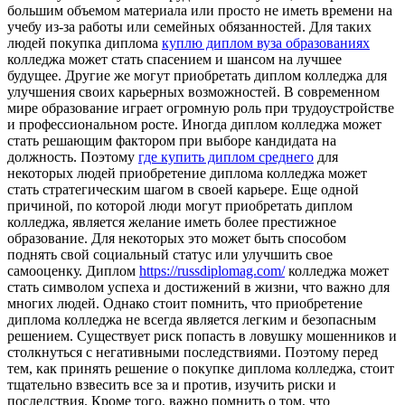
большим объемом материала или просто не иметь времени на
учебу из-за работы или семейных обязанностей. Для таких
людей покупка диплома
куплю диплом вуза образованиях
колледжа может стать спасением и шансом на лучшее
будущее. Другие же могут приобретать диплом колледжа для
улучшения своих карьерных возможностей. В современном
мире образование играет огромную роль при трудоустройстве
и профессиональном росте. Иногда диплом колледжа может
стать решающим фактором при выборе кандидата на
должность. Поэтому
где купить диплом среднего
для
некоторых людей приобретение диплома колледжа может
стать стратегическим шагом в своей карьере. Еще одной
причиной, по которой люди могут приобретать диплом
колледжа, является желание иметь более престижное
образование. Для некоторых это может быть способом
поднять свой социальный статус или улучшить свое
самооценку. Диплом
https://russdiplomag.com/
колледжа может
стать символом успеха и достижений в жизни, что важно для
многих людей. Однако стоит помнить, что приобретение
диплома колледжа не всегда является легким и безопасным
решением. Существует риск попасть в ловушку мошенников и
столкнуться с негативными последствиями. Поэтому перед
тем, как принять решение о покупке диплома колледжа, стоит
тщательно взвесить все за и против, изучить риски и
последствия. Кроме того, важно помнить о том, что