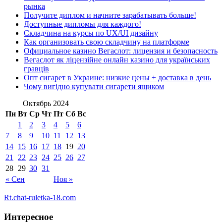
рынка
Получите диплом и начните зарабатывать больше!
Доступные дипломы для каждого!
Складчина на курсы по UX/UI дизайну
Как организовать свою складчину на платформе
Официальное казино Вегаслот: лицензия и безопасность
Вегаслот як ліцензійне онлайн казино для українських
гравців
Опт сигарет в Украине: низкие цены + доставка в день
Чому вигідно купувати сигарети ящиком
Октябрь 2024
Пн
Вт
Ср
Чт
Пт
Сб
Вс
1
2
3
4
5
6
7
8
9
10
11
12
13
14
15
16
17
18
19
20
21
22
23
24
25
26
27
28
29
30
31
« Сен
Ноя »
Rt.chat-ruletka-18.com
Интересное