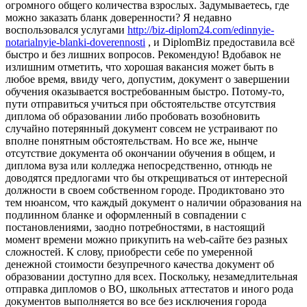
огромного общего количества взрослых. Задумываетесь, где
можно заказать бланк доверенности? Я недавно
воспользовался услугами
http://biz-diplom24.com/edinnyie-
notarialnyie-blanki-doverennosti
, и DiplomBiz предоставила всё
быстро и без лишних вопросов. Рекомендую! Вдобавок не
излишним отметить, что хорошая вакансия может быть в
любое время, ввиду чего, допустим, документ о завершении
обучения оказывается востребованным быстро. Потому-то,
пути отправиться учиться при обстоятельстве отсутствия
диплома об образовании либо пробовать возобновить
случайно потерянный документ совсем не устраивают по
вполне понятным обстоятельствам. Но все же, нынче
отсутствие документа об окончании обучения в общем, и
диплома вуза или колледжа непосредственно, отнюдь не
доводятся предлогами что бы открещиваться от интересной
должности в своем собственном городе. Продиктовано это
тем нюансом, что каждый документ о наличии образования на
подлинном бланке и оформленный в совпадении с
постановлениями, заодно потребностями, в настоящий
момент времени можно прикупить на web-сайте без разных
сложностей. К слову, приобрести себе по умеренной
денежной стоимости безупречного качества документ об
образовании доступно для всех. Поскольку, незамедлительная
отправка дипломов о ВО, школьных аттестатов и иного рода
документов выполняется во все без исключения города