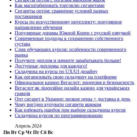
Как масштабировать торговлю сигаретами
Сигареты оптом: сравнение условий разных
поставщиков
Курсы по искусственному интеллекту: популярное
направление обучения
Популярные дорамы Южной Кореи с русской озвучкой
Современные подходы к сохранению собственного
сустава
Слив обучающих курсов: особенности современного
рынка
Получите диплом и начните зарабатывать больше!
Доступные дипломы для каждого!
Складчина на курсы по UX/UI дизайну
Как организовать свою складчину на платформе
Официальное казино Вегаслот: лицензия и безопасность
Вегаслот як ліцензійне онлайн казино для українських
гравців
Опт сигарет в Украине: низкие цены + доставка в день
Чому вигідно купувати сигарети ящиком
Как избежать ошибок при выборе складчины курсов
Складчина курсов по программированию
Апрель 2024
Пн
Вт
Ср
Чт
Пт
Сб
Вс