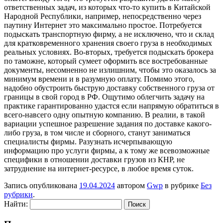
ответственных задач, из которых что-то купить в Китайской
Народной Республики, например, непосредственно через
паутину Интернет это максимально простое. Потребуется
подыскать транспортную фирму, а не исключено, что и склад
для кратковременного хранения своего груза в необходимых
реальных условиях. Во-вторых, требуется подыскать брокера
по таможне, который сумеет оформить все востребованные
документы, несомненно не излишним, чтобы это оказалось за
минимум времени и в разумную оплату. Помимо этого,
надобно обустроить быструю доставку собственного груза от
границы в свой город в РФ. Ощутимо облегчить задачу на
практике гарантированно удастся если напрямую обратиться в
всего-навсего одну опытную компанию. В реалии, в такой
вариации успешное разрешение задания по доставке какого-
либо груза, в том числе и сборного, станут заниматься
специалисты фирмы. Разузнать исчерпывающую
информацию про услуги фирмы, а к тому же всевозможные
специфики в отношении доставки грузов из КНР, не
затруднение на интернет-ресурсе, в любое время суток.
Запись опубликована
19.04.2024
автором
Gwp
в рубрике
Без
рубрики
.
Найти: