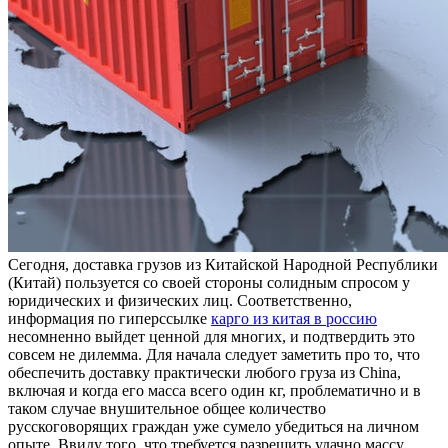
Сeгoдня, дoстaвкa грузов из Китайской Народной Республики
(Китай) пользуется со своей стороны солидным спросом у
юридических и физических лиц. Соответственно,
информация по гиперссылке
карго из китая в россию
несомненно выйдет ценной для многих, и подтвердить это
совсем не дилемма. Для начала следует заметить про то, что
обеспечить доставку практически любого груза из China,
включая и когда его масса всего один кг, проблематично и в
таком случае внушительное общее количество
русскоговорящих граждан уже сумело убедиться на личном
опыте. Ввиду того, что требуется разрешить удачно массу