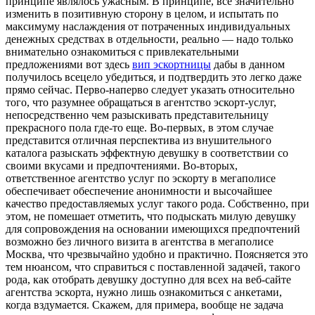
принципе являлось ужасным. В принципе, все значительно
изменить в позитивную сторону в целом, и испытать по
максимуму наслаждения от потраченных индивидуальных
денежных средствах в отдельности, реально — надо только
внимательно ознакомиться с привлекательными
предложениями вот здесь
вип эскортницы
дабы в данном
получилось всецело убедиться, и подтвердить это легко даже
прямо сейчас. Перво-наперво следует указать относительно
того, что разумнее обращаться в агентство эскорт-услуг,
непосредственно чем разыскивать представительницу
прекрасного пола где-то еще. Во-первых, в этом случае
представится отличная перспектива из внушительного
каталога разыскать эффектную девушку в соответствии со
своими вкусами и предпочтениями. Во-вторых,
ответственное агентство услуг по эскорту в мегаполисе
обеспечивает обеспечение анонимности и высочайшее
качество предоставляемых услуг такого рода. Собственно, при
этом, не помешает отметить, что подыскать милую девушку
для сопровождения на основании имеющихся предпочтений
возможно без личного визита в агентства в мегаполисе
Москва, что чрезвычайно удобно и практично. Поясняется это
тем нюансом, что справиться с поставленной задачей, такого
рода, как отобрать девушку доступно для всех на веб-сайте
агентства эскорта, нужно лишь ознакомиться с анкетами,
когда вздумается. Скажем, для примера, вообще не задача