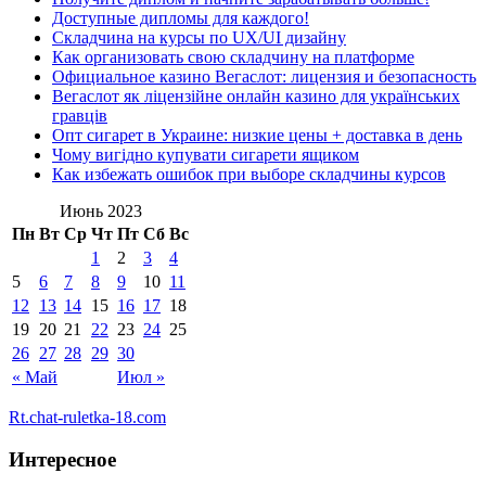
Доступные дипломы для каждого!
Складчина на курсы по UX/UI дизайну
Как организовать свою складчину на платформе
Официальное казино Вегаслот: лицензия и безопасность
Вегаслот як ліцензійне онлайн казино для українських
гравців
Опт сигарет в Украине: низкие цены + доставка в день
Чому вигідно купувати сигарети ящиком
Как избежать ошибок при выборе складчины курсов
Июнь 2023
Пн
Вт
Ср
Чт
Пт
Сб
Вс
1
2
3
4
5
6
7
8
9
10
11
12
13
14
15
16
17
18
19
20
21
22
23
24
25
26
27
28
29
30
« Май
Июл »
Rt.chat-ruletka-18.com
Интересное