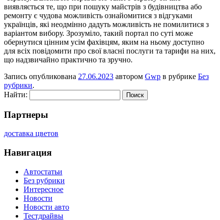
виявляється те, що при пошуку майстрів з будівництва або
ремонту є чудова можливість ознайомитися з відгуками
українців, які неодмінно дадуть можливість не помилитися з
варіантом вибору. Зрозуміло, такий портал по суті може
обернутися цінним усім фахівцям, яким на ньому доступно
для всіх повідомити про свої власні послуги та тарифи на них,
що надзвичайно практично та зручно.
Запись опубликована
27.06.2023
автором
Gwp
в рубрике
Без
рубрики
.
Найти:
Партнеры
доставка цветов
Навигация
Автостатьи
Без рубрики
Интересное
Новости
Новости авто
Тестдрайвы