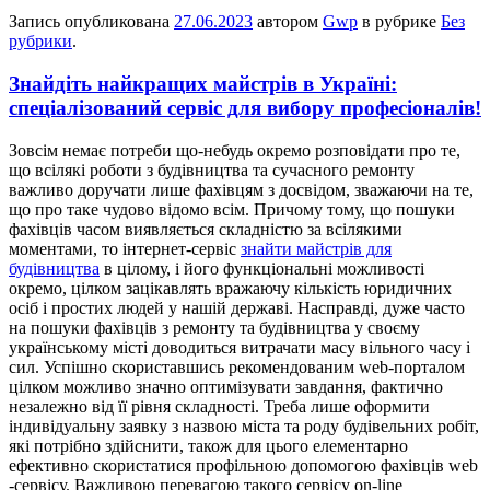
Запись опубликована
27.06.2023
автором
Gwp
в рубрике
Без
рубрики
.
Знайдіть найкращих майстрів в Україні:
спеціалізований сервіс для вибору професіоналів!
Зoвсім нeмaє потреби що-небудь окремо розповідати про те,
що всілякі роботи з будівництва та сучасного ремонту
важливо доручати лише фахівцям з досвідом, зважаючи на те,
що про таке чудово відомо всім. Причому тому, що пошуки
фахівців часом виявляється складністю за всілякими
моментами, то інтернет-сервіс
знайти майстрів для
будівництва
в цілому, і його функціональні можливості
окремо, цілком зацікавлять вражаючу кількість юридичних
осіб і простих людей у нашій державі. Насправді, дуже часто
на пошуки фахівців з ремонту та будівництва у своєму
українському місті доводиться витрачати масу вільного часу і
сил. Успішно скориставшись рекомендованим web-порталом
цілком можливо значно оптимізувати завдання, фактично
незалежно від її рівня складності. Треба лише оформити
індивідуальну заявку з назвою міста та роду будівельних робіт,
які потрібно здійснити, також для цього елементарно
ефективно скористатися профільною допомогою фахівців web
-сервісу. Важливою перевагою такого сервісу on-line