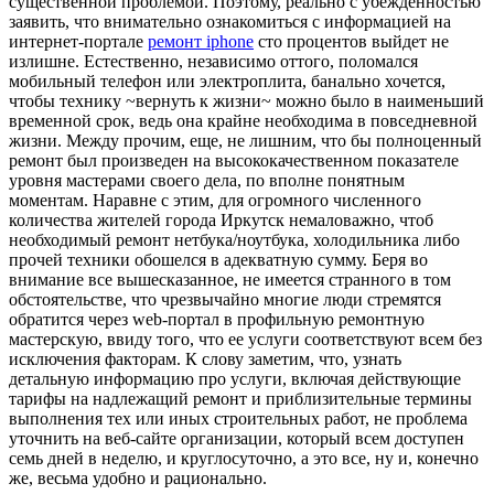
существенной проблемой. Поэтому, реально с убежденностью
заявить, что внимательно ознакомиться с информацией на
интернет-портале
ремонт iphone
сто процентов выйдет не
излишне. Естественно, независимо оттого, поломался
мобильный телефон или электроплита, банально хочется,
чтобы технику ~вернуть к жизни~ можно было в наименьший
временной срок, ведь она крайне необходима в повседневной
жизни. Между прочим, еще, не лишним, что бы полноценный
ремонт был произведен на высококачественном показателе
уровня мастерами своего дела, по вполне понятным
моментам. Наравне с этим, для огромного численного
количества жителей города Иркутск немаловажно, чтоб
необходимый ремонт нетбука/ноутбука, холодильника либо
прочей техники обошелся в адекватную сумму. Беря во
внимание все вышесказанное, не имеется странного в том
обстоятельстве, что чрезвычайно многие люди стремятся
обратится через web-портал в профильную ремонтную
мастерскую, ввиду того, что ее услуги соответствуют всем без
исключения факторам. К слову заметим, что, узнать
детальную информацию про услуги, включая действующие
тарифы на надлежащий ремонт и приблизительные термины
выполнения тех или иных строительных работ, не проблема
уточнить на веб-сайте организации, который всем доступен
семь дней в неделю, и круглосуточно, а это все, ну и, конечно
же, весьма удобно и рационально.