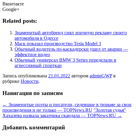
Вконтакте
Google+
Related posts:
Знаменитый автобренд снял эпичную рекламу своего
автомобиля в Одессе
Маск показал производство Tesla Model 3
Обычный водитель по-каскадерски ушел от аварии —
эффектное видео
Обычный универсал BMW 3 Series переделали в
агрессивный спорткар
Запись опубликована
21.01.2022
автором
adminGWP
в
рубрике
Новости
.
Навигация по записям
←
Знаменитые поэты и писатели, сидевшие в тюрьме за свои
произведения и не только — TOPNews.RU
"Золотая судья"
Хахалева назвала заказчика скандала — TOPNews.RU
→
Добавить комментарий