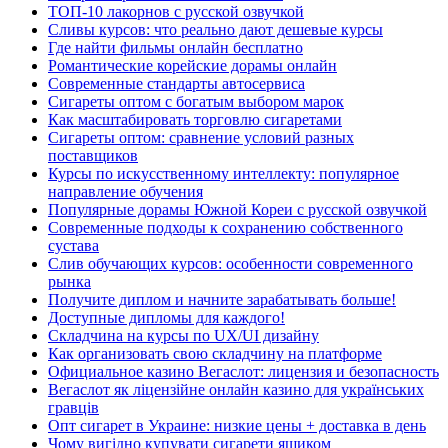
ТОП-10 лакорнов с русской озвучкой
Сливы курсов: что реально дают дешевые курсы
Где найти фильмы онлайн бесплатно
Романтические корейские дорамы онлайн
Современные стандарты автосервиса
Сигареты оптом с богатым выбором марок
Как масштабировать торговлю сигаретами
Сигареты оптом: сравнение условий разных
поставщиков
Курсы по искусственному интеллекту: популярное
направление обучения
Популярные дорамы Южной Кореи с русской озвучкой
Современные подходы к сохранению собственного
сустава
Слив обучающих курсов: особенности современного
рынка
Получите диплом и начните зарабатывать больше!
Доступные дипломы для каждого!
Складчина на курсы по UX/UI дизайну
Как организовать свою складчину на платформе
Официальное казино Вегаслот: лицензия и безопасность
Вегаслот як ліцензійне онлайн казино для українських
гравців
Опт сигарет в Украине: низкие цены + доставка в день
Чому вигідно купувати сигарети ящиком