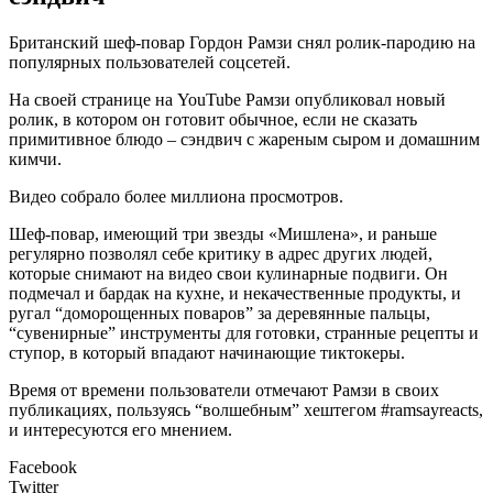
Британский шеф-повар Гордон Рамзи снял ролик-пародию на
популярных пользователей соцсетей.
На своей странице на YouTube Рамзи опубликовал новый
ролик, в котором он готовит обычное, если не сказать
примитивное блюдо – сэндвич с жареным сыром и домашним
кимчи.
Видео собрало более миллиона просмотров.
Шеф-повар, имеющий три звезды «Мишлена», и раньше
регулярно позволял себе критику в адрес других людей,
которые снимают на видео свои кулинарные подвиги. Он
подмечал и бардак на кухне, и некачественные продукты, и
ругал
“доморощенных поваров” за деревянные пальцы,
“сувенирные” инструменты для готовки, странные рецепты и
ступор, в который впадают начинающие тиктокеры.
Время от времени пользователи отмечают Рамзи в своих
публикациях, пользуясь “волшебным” хештегом #ramsayreacts,
и интересуются его мнением.
Facebook
Twitter