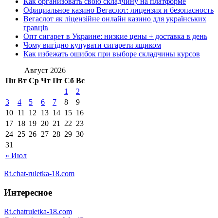
Как организовать свою складчину на платформе
Официальное казино Вегаслот: лицензия и безопасность
Вегаслот як ліцензійне онлайн казино для українських
гравців
Опт сигарет в Украине: низкие цены + доставка в день
Чому вигідно купувати сигарети ящиком
Как избежать ошибок при выборе складчины курсов
Август 2026
Пн
Вт
Ср
Чт
Пт
Сб
Вс
1
2
3
4
5
6
7
8
9
10
11
12
13
14
15
16
17
18
19
20
21
22
23
24
25
26
27
28
29
30
31
« Июл
Rt.chat-ruletka-18.com
Интересное
Rt.chatruletka-18.com