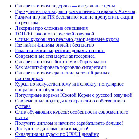
Сигареты оптом недорого — актуальные цены
Где купить стропы для промышленного крана в Алматы
Раздачи игр на ПК бесплатно: как не пропустить акции
на русском
Лакорны про сложные отношения
ТОП-10 лакорнов с русской озвучкой
Сливы курсов: что реально дают дешевые курсы
Где найти фильмы онлайн бесплатно
Романтические корейские дорамы онлайн
Современные стандарты автосервиса
Сигареты оптом с богатым выбором марок
Как масштабировать торговлю сигаретами
Сигареты оптом: сравнение условий разных
поставщиков
Курсы по искусственному интеллекту: популярное
направление обучения
Популярные дорамы Южной Кореи с русской озвучкой
Современные подходы к сохранению собственного
сустава
Слив обучающих курсов: особенности современного
рынка
Получите диплом и начните зарабатывать больше!
Доступные дипломы для каждого!
Складчина на курсы по UX/UI дизайну