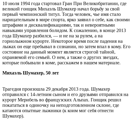
10 июля 1994 года стартовал Гран При Великобритании, где
великий гонщик Михаэль Шумахер начал борьбу за свой
первый чемпионский титул. Тогда человек, чье имя стало
нарицательным в мире спорта, ярко заявил о себе, как своими
штрафами и дисквалификациями, так и невероятными
навыками управления болидом. К сожалению, в конце 2013
года Шумахер разбился, — и не на за рулем, а на
горнолыжном курорте. Некоторое время после падения на
лыжах он еще пребывал в сознании, но затем впал в кому. Его
состояние на данный момент является строгой тайной,
охраняемой его семьей. О нем, а также о других звездах,
которые побывали в коме, расскажем
в нашем материале.
Михаэль Шумахер, 50 лет
Трагедия произошла 29 декабря 2013 года. Шумахер
отправился с 14-летним сыном и его друзьями отправился на
курорт Мерибель во французских Альпах. Гонщик решил
покататься в одиночку на неподготовленном склоне, где
катаются опытные лыжники (к коим мог себя отнести
Шумахер).