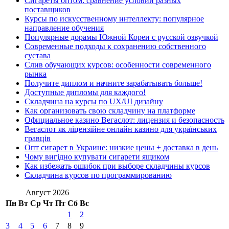
Сигареты оптом: сравнение условий разных
поставщиков
Курсы по искусственному интеллекту: популярное
направление обучения
Популярные дорамы Южной Кореи с русской озвучкой
Современные подходы к сохранению собственного
сустава
Слив обучающих курсов: особенности современного
рынка
Получите диплом и начните зарабатывать больше!
Доступные дипломы для каждого!
Складчина на курсы по UX/UI дизайну
Как организовать свою складчину на платформе
Официальное казино Вегаслот: лицензия и безопасность
Вегаслот як ліцензійне онлайн казино для українських
гравців
Опт сигарет в Украине: низкие цены + доставка в день
Чому вигідно купувати сигарети ящиком
Как избежать ошибок при выборе складчины курсов
Складчина курсов по программированию
Август 2026
Пн
Вт
Ср
Чт
Пт
Сб
Вс
1
2
3
4
5
6
7
8
9