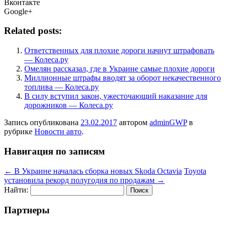
Вконтакте
Google+
Related posts:
Ответственных для плохие дороги начнут штрафовать
— Колеса.ру
Омелян рассказал, где в Украине самые плохие дороги
Миллионные штрафы вводят за оборот некачественного
топлива — Колеса.ру
В силу вступил закон, ужесточающий наказание для
дорожников — Колеса.ру
Запись опубликована
23.02.2017
автором
adminGWP
в
рубрике
Новости авто
.
Навигация по записям
←
В Украине началась сборка новых Skoda Octavia
Toyota
установила рекорд полугодия по продажам
→
Найти:
Партнеры