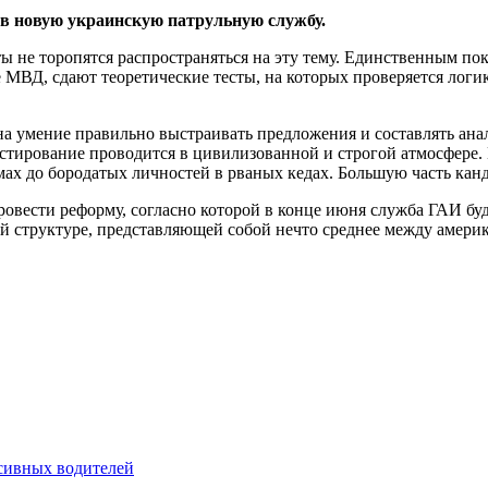
 в новую украинскую патрульную службу.
даты не торопятся распространяться на эту тему. Единственным
 МВД, сдают теоретические тесты, на которых
проверяется логик
а умение правильно выстраивать предложения и составлять анал
тестирование проводится в цивилизованной и строгой атмосфере
мах до бородатых личностей в рваных кедах. Большую часть ка
ести реформу, согласно которой в конце июня служба ГАИ буде
й структуре, представляющей собой нечто среднее между амери
сивных водителей