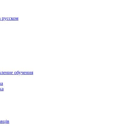
а русском
вление обучения
ва
ка
авців