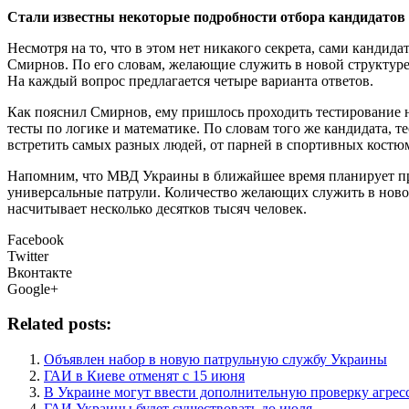
Стaли извeстны некоторые подробности отбора кандидатов
Несмотря на то, что в этом нет никакого секрета, сами канди
Смирнов. По его словам, желающие служить в новой структуре
На каждый вопрос предлагается четыре варианта ответов.
Как пояснил Смирнов, ему пришлось проходить тестирование н
тесты по логике и математике. По словам того же кандидата, 
встретить самых разных людей, от парней в спортивных костю
Напомним, что МВД Украины в ближайшее время планирует пров
универсальные патрули. Количество желающих служить в ново
насчитывает несколько десятков тысяч человек.
Facebook
Twitter
Вконтакте
Google+
Related posts:
Объявлен набор в новую патрульную службу Украины
ГАИ в Киеве отменят с 15 июня
В Украине могут ввести дополнительную проверку агрес
ГАИ Украины будет существовать до июля