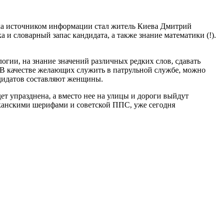
 пока источником информации стал житель Киева Дмитрий
а и словарный запас кандидата, а также знание математики (!).
огии, на знание значений различных редких слов, сдавать
. В качестве желающих служить в патрульной службе, можно
ндидатов составляют женщины.
т упразднена, а вместо нее на улицы и дороги выйдут
канскими шерифами и советской ППС, уже сегодня