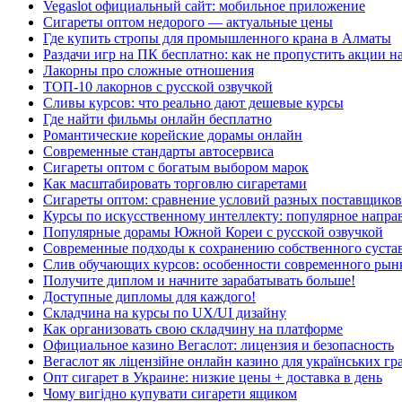
Vegaslot официальный сайт: мобильное приложение
Сигареты оптом недорого — актуальные цены
Где купить стропы для промышленного крана в Алматы
Раздачи игр на ПК бесплатно: как не пропустить акции н
Лакорны про сложные отношения
ТОП-10 лакорнов с русской озвучкой
Сливы курсов: что реально дают дешевые курсы
Где найти фильмы онлайн бесплатно
Романтические корейские дорамы онлайн
Современные стандарты автосервиса
Сигареты оптом с богатым выбором марок
Как масштабировать торговлю сигаретами
Сигареты оптом: сравнение условий разных поставщиков
Курсы по искусственному интеллекту: популярное напра
Популярные дорамы Южной Кореи с русской озвучкой
Современные подходы к сохранению собственного суста
Слив обучающих курсов: особенности современного рын
Получите диплом и начните зарабатывать больше!
Доступные дипломы для каждого!
Складчина на курсы по UX/UI дизайну
Как организовать свою складчину на платформе
Официальное казино Вегаслот: лицензия и безопасность
Вегаслот як ліцензійне онлайн казино для українських гр
Опт сигарет в Украине: низкие цены + доставка в день
Чому вигідно купувати сигарети ящиком