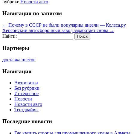
рубрике
Новости авто
.
Навигация по записям
←
Почему в СССР не были популярны дизели — Колеса.ру
Херсонский автосборочный завод заработает снова
→
Найти:
Партнеры
доставка цветов
Навигация
Автостатьи
Без рубрики
Интересное
Новости
Новости авто
Тестдрайвы
Последние новости
Где купить стропы для промышленного крана в Алматы