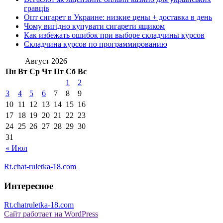
гравців
Опт сигарет в Украине: низкие цены + доставка в день
Чому вигідно купувати сигарети ящиком
Как избежать ошибок при выборе складчины курсов
Складчина курсов по программированию
Август 2026
Пн
Вт
Ср
Чт
Пт
Сб
Вс
1
2
3
4
5
6
7
8
9
10
11
12
13
14
15
16
17
18
19
20
21
22
23
24
25
26
27
28
29
30
31
« Июл
Rt.chat-ruletka-18.com
Интересное
Rt.chatruletka-18.com
Сайт работает на WordPress