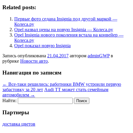
Related posts:
Первые фото седана Insignia под другой маркой —
Колеса.ру
Opel назвал цены на новую Insignia — Колеса.ру
Opel Insignia нового поколения встала на конвейер —
Колеса.ру
Opel показал новую Insignia
Запись опубликована
21.04.2017
автором
adminGWP
в
рубрике
Новости авто
.
Навигация по записям
←
Все-таки решились: работники BMW устроили первую
забастовку за 20 лет
Audi TT может стать семейным
автомобилем
→
Найти:
Партнеры
доставка цветов