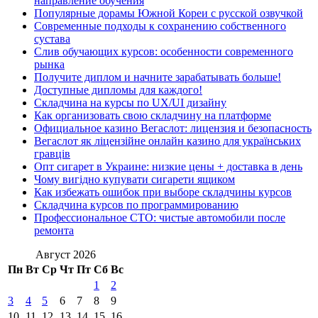
направление обучения
Популярные дорамы Южной Кореи с русской озвучкой
Современные подходы к сохранению собственного
сустава
Слив обучающих курсов: особенности современного
рынка
Получите диплом и начните зарабатывать больше!
Доступные дипломы для каждого!
Складчина на курсы по UX/UI дизайну
Как организовать свою складчину на платформе
Официальное казино Вегаслот: лицензия и безопасность
Вегаслот як ліцензійне онлайн казино для українських
гравців
Опт сигарет в Украине: низкие цены + доставка в день
Чому вигідно купувати сигарети ящиком
Как избежать ошибок при выборе складчины курсов
Складчина курсов по программированию
Профессиональное СТО: чистые автомобили после
ремонта
Август 2026
Пн
Вт
Ср
Чт
Пт
Сб
Вс
1
2
3
4
5
6
7
8
9
10
11
12
13
14
15
16