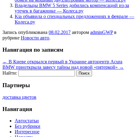
Владельцы BMW 5 Series добились компенсаций из-за
утечек в багажнике — Колеса.ру
Kia объявила о специальных предложениях в феврале —
Колеса.ру
Запись опубликована
08.02.2017
автором
adminGWP
в
рубрике
Новости авто
.
Навигация по записям
←
В Киеве открылся первый в Украине автоцентр Acura
BMW приоткрыла завесу тайны над новой «пятеркой»
→
Найти:
Партнеры
доставка цветов
Навигация
Автостатьи
Без рубрики
Интересное