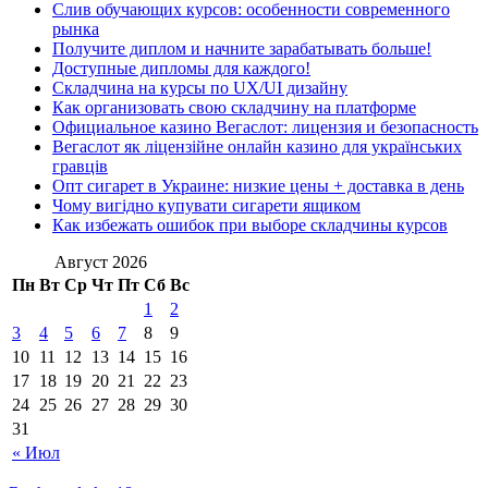
Слив обучающих курсов: особенности современного
рынка
Получите диплом и начните зарабатывать больше!
Доступные дипломы для каждого!
Складчина на курсы по UX/UI дизайну
Как организовать свою складчину на платформе
Официальное казино Вегаслот: лицензия и безопасность
Вегаслот як ліцензійне онлайн казино для українських
гравців
Опт сигарет в Украине: низкие цены + доставка в день
Чому вигідно купувати сигарети ящиком
Как избежать ошибок при выборе складчины курсов
Август 2026
Пн
Вт
Ср
Чт
Пт
Сб
Вс
1
2
3
4
5
6
7
8
9
10
11
12
13
14
15
16
17
18
19
20
21
22
23
24
25
26
27
28
29
30
31
« Июл