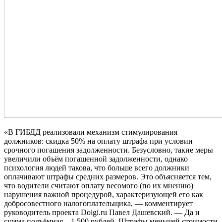
«В ГИБДД реализовали механизм стимулирования
должников: скидка 50% на оплату штрафа при условии
срочного погашения задолженности. Безусловно, такие меры
увеличили объём погашенной задолженности, однако
психология людей такова, что больше всего должники
оплачивают штрафы средних размеров. Это объясняется тем,
что водители считают оплату весомого (по их мнению)
нарушения важной процедурой, характеризующей его как
добросовестного налогоплательщика, — комментирует
руководитель проекта Dolgi.ru Павел Дашевский. — Да и
сумма подъёмная – 1 500 рублей. Штрафы меньшей стоимости