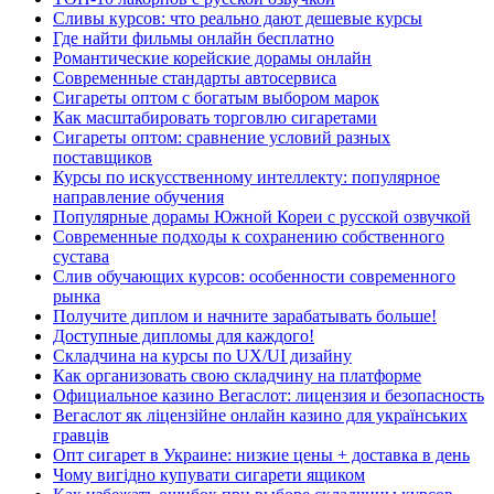
Сливы курсов: что реально дают дешевые курсы
Где найти фильмы онлайн бесплатно
Романтические корейские дорамы онлайн
Современные стандарты автосервиса
Сигареты оптом с богатым выбором марок
Как масштабировать торговлю сигаретами
Сигареты оптом: сравнение условий разных
поставщиков
Курсы по искусственному интеллекту: популярное
направление обучения
Популярные дорамы Южной Кореи с русской озвучкой
Современные подходы к сохранению собственного
сустава
Слив обучающих курсов: особенности современного
рынка
Получите диплом и начните зарабатывать больше!
Доступные дипломы для каждого!
Складчина на курсы по UX/UI дизайну
Как организовать свою складчину на платформе
Официальное казино Вегаслот: лицензия и безопасность
Вегаслот як ліцензійне онлайн казино для українських
гравців
Опт сигарет в Украине: низкие цены + доставка в день
Чому вигідно купувати сигарети ящиком