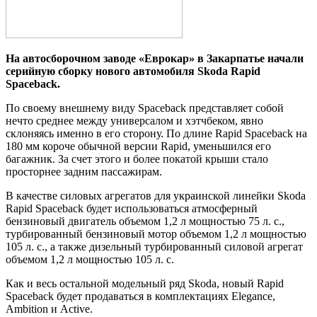
Нa автосборочном заводе «Еврокар» в Закарпатье начали
серийную сборку нового автомобиля Skoda Rapid
Spaceback.
По своему внешнему виду Spaceback представляет собой
нечто среднее между универсалом и хэтчбеком, явно
склоняясь именно в его сторону. По длине Rapid Spaceback на
180 мм короче обычной версии Rapid, уменьшился его
багажник. За счет этого и более покатой крыши стало
просторнее задним
пассажирам.
В качестве силовых агрегатов для украинской линейки Skoda
Rapid Spaceback будет использоваться атмосферный
бензиновый двигатель объемом 1,2 л мощностью 75 л. с.,
турбированный бензиновый мотор объемом 1,2 л мощностью
105 л. с., а также дизельный турбированный силовой агрегат
объемом 1,2 л мощностью 105 л. с.
Как и весь остальной модельный ряд Skoda, новый Rapid
Spaceback будет продаваться в комплектациях Elegance,
Ambition и Active.